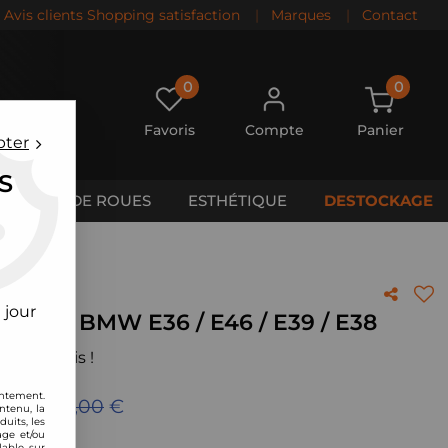
Avis clients Shopping satisfaction
|
Marques
|
Contact
0
0
Favoris
Compte
Panier
pter
S
CALES DE ROUES
ESTHÉTIQUE
DESTOCKAGE
 jour
r turbo BMW E36 / E46 / E39 / E38
 votre avis !
entement.
eu de
299,00
€
ntenu, la
uits, les
age et/ou
lable sur