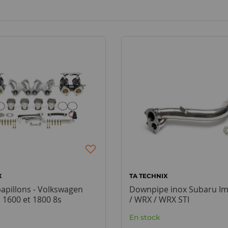
X
TA TECHNIX
 papillons - Volkswagen
Downpipe inox Subaru Im
I 1600 et 1800 8s
/ WRX / WRX STI
En stock