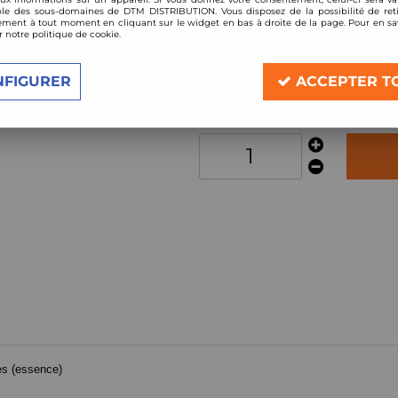
Réf. :
77BM001-
le des sous-domaines de DTM DISTRIBUTION. Vous disposez de la possibilité de reti
ment à tout moment en cliquant sur le widget en bas à droite de la page. Pour en sav
Collecteur gros conduits en inox pour
r notre politique de cookie.
Description
NFIGURER
ACCEPTER T
En stock
es (essence)