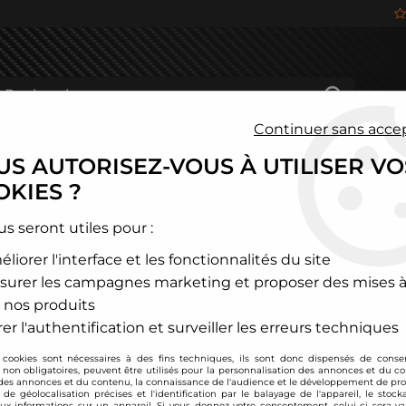
Continuer sans acce
S AUTORISEZ-VOUS À UTILISER VO
HÂSSIS
FREINAGE
HABITACLE
JANTES ALU
KIES ?
W
>
Z3
>
Collecteur inox pour turbo BMW E36 / E46 / E39 / E38
us seront utiles pour :
liorer l'interface et les fonctionnalités du site
TA TECHNIX
surer les campagnes marketing et proposer des mises à
Collecteur inox pou
 nos produits
Soyez le premier à donner
er l'authentification et surveiller les erreurs techniques
 cookies sont nécessaires à des fins techniques, ils sont donc dispensés de cons
210
,
00
€
TTC
au li
, non obligatoires, peuvent être utilisés pour la personnalisation des annonces et du co
es annonces et du contenu, la connaissance de l'audience et le développement de prod
de géolocalisation précises et l'identification par le balayage de l'appareil, le stock
aux informations sur un appareil. Si vous donnez votre consentement, celui-ci sera va