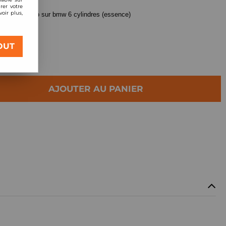
rer votre
oir plus,
 montage turbo sur bmw 6 cylindres (essence)
OUT
AJOUTER AU PANIER