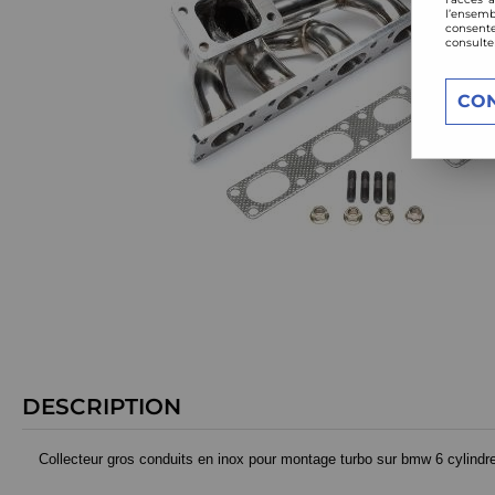
l’ensemb
consente
consulte
CO
DESCRIPTION
Collecteur gros conduits en inox pour montage turbo sur bmw 6 cylindr