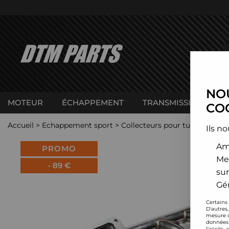
NOU
MOTEUR
ÉCHAPPEMENT
TRANSMISSION
C
COO
Accueil
>
Echappement sport
>
Collecteurs pour turbo
>
BM
Ils no
Amé
PROMO
Me
-
89
€
sur
Gér
Certains
D'autres
mesure d
données 
l'accès 