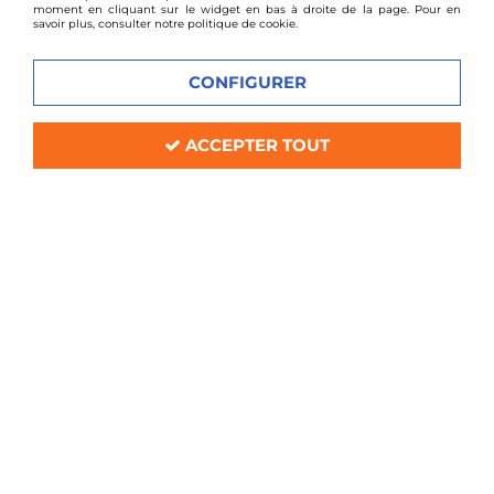
moment en cliquant sur le widget en bas à droite de la page. Pour en
savoir plus, consulter notre politique de cookie.
CONFIGURER
ACCEPTER TOUT
Cometic
Joint de culasse renforcé Cometic Renault Clio
2 RS 172cv et 182cv
Délai de livraison
126,00 €
ACHAT RAPIDE