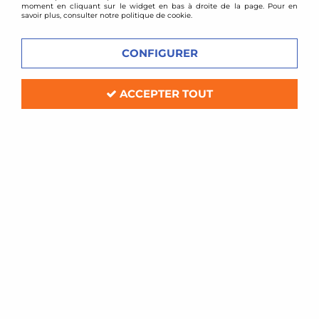
moment en cliquant sur le widget en bas à droite de la page. Pour en
savoir plus, consulter notre politique de cookie.
CONFIGURER
ACCEPTER TOUT
TA TECHNIX
Coupelles rotulées avant pour VW
Golf 5 / Golf 6 / Jetta
Soyez le premier à donner votre avis !
199
,
00
€
TTC
au lieu de
229,00
€
Réf. :
112VW004*