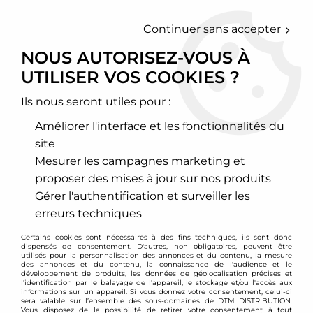
0
Continuer sans accepter
NOUS AUTORISEZ-VOUS À
UTILISER VOS COOKIES ?
Accueil
>
Chassis - Suspension
>
Coupelles rotulées réglables
>
Volkswagen
>
Golf
>
Golf 5
>
Coupelles rotulées avant pour VW
Golf 5 / Golf 6 / Jetta
Ils nous seront utiles pour :
Améliorer l'interface et les fonctionnalités du
PROMO
-
30
€
site
Mesurer les campagnes marketing et
proposer des mises à jour sur nos produits
Gérer l'authentification et surveiller les
erreurs techniques
Certains cookies sont nécessaires à des fins techniques, ils sont donc
dispensés de consentement. D'autres, non obligatoires, peuvent être
utilisés pour la personnalisation des annonces et du contenu, la mesure
des annonces et du contenu, la connaissance de l'audience et le
développement de produits, les données de géolocalisation précises et
l'identification par le balayage de l'appareil, le stockage et/ou l'accès aux
informations sur un appareil. Si vous donnez votre consentement, celui-ci
sera valable sur l’ensemble des sous-domaines de DTM DISTRIBUTION.
Vous disposez de la possibilité de retirer votre consentement à tout