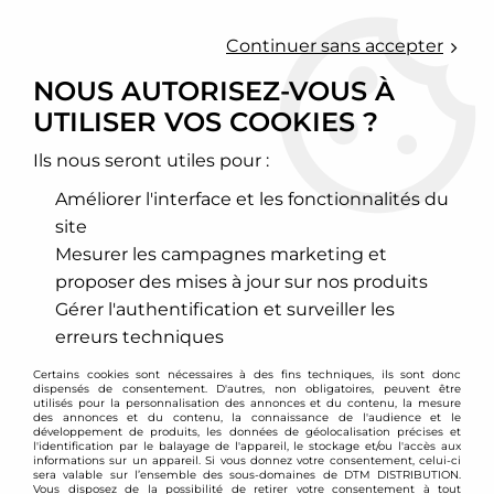
0
Continuer sans accepter
NOUS AUTORISEZ-VOUS À
UTILISER VOS COOKIES ?
Accueil
>
Moteur et turbo
>
Bas Moteur
>
Coussinets de bielles et de vilebrequin
>
Lotus
>
Coussinets de
bielles tri-métal ACL RACE - Lotus Exige / Evora 3,5l V6
Ils nous seront utiles pour :
Améliorer l'interface et les fonctionnalités du
site
Mesurer les campagnes marketing et
proposer des mises à jour sur nos produits
Gérer l'authentification et surveiller les
erreurs techniques
Certains cookies sont nécessaires à des fins techniques, ils sont donc
dispensés de consentement. D'autres, non obligatoires, peuvent être
utilisés pour la personnalisation des annonces et du contenu, la mesure
des annonces et du contenu, la connaissance de l'audience et le
développement de produits, les données de géolocalisation précises et
l'identification par le balayage de l'appareil, le stockage et/ou l'accès aux
informations sur un appareil. Si vous donnez votre consentement, celui-ci
sera valable sur l’ensemble des sous-domaines de DTM DISTRIBUTION.
Vous disposez de la possibilité de retirer votre consentement à tout