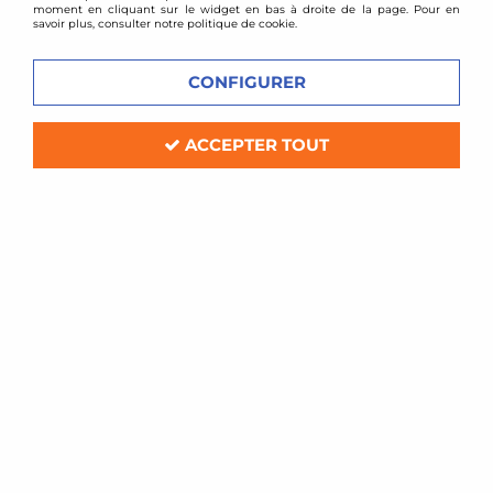
moment en cliquant sur le widget en bas à droite de la page. Pour en
savoir plus, consulter notre politique de cookie.
CONFIGURER
ACCEPTER TOUT
ACL Race
Coussinets de bielles tri-métal ACL
RACE - Lotus Exige / Evora 3,5l V6
Soyez le premier à donner votre avis !
89
,
00
€
TTC
Réf. :
6B8466H-STD
Coussinets de bielles tri-métal ACL RACE