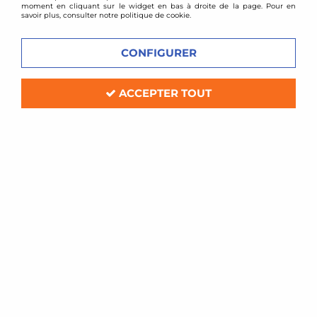
moment en cliquant sur le widget en bas à droite de la page. Pour en
savoir plus, consulter notre politique de cookie.
CONFIGURER
ACCEPTER TOUT
mtec brakes
Disques avant rainurés perçés
281x26mm pour Fiat Bravo II / Stilo
Soyez le premier à donner votre avis !
159
,
00
€
TTC
Réf. :
EVOBS20349P_
Paire de disques de frein avant sport
Type: rainurés perçés