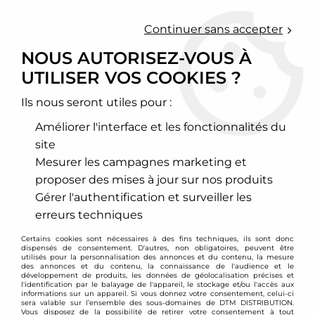
0
Continuer sans accepter
NOUS AUTORISEZ-VOUS À
UTILISER VOS COOKIES ?
Accueil
>
Freinage
>
Disques de frein sport
>
Fiat
>
Stilo
>
Disques avant rainurés perçés 281x26mm pour Fiat Bravo II /
Stilo
Ils nous seront utiles pour :
Améliorer l'interface et les fonctionnalités du
site
Mesurer les campagnes marketing et
proposer des mises à jour sur nos produits
Gérer l'authentification et surveiller les
erreurs techniques
Certains cookies sont nécessaires à des fins techniques, ils sont donc
dispensés de consentement. D'autres, non obligatoires, peuvent être
utilisés pour la personnalisation des annonces et du contenu, la mesure
des annonces et du contenu, la connaissance de l'audience et le
développement de produits, les données de géolocalisation précises et
l'identification par le balayage de l'appareil, le stockage et/ou l'accès aux
informations sur un appareil. Si vous donnez votre consentement, celui-ci
sera valable sur l’ensemble des sous-domaines de DTM DISTRIBUTION.
Vous disposez de la possibilité de retirer votre consentement à tout