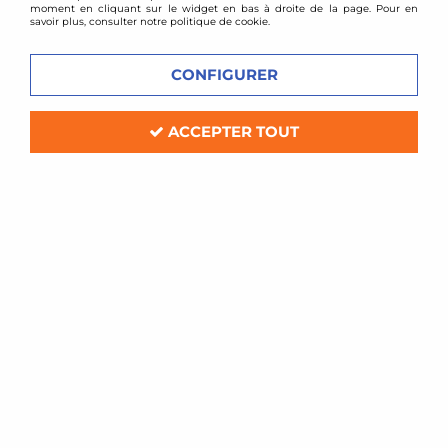
moment en cliquant sur le widget en bas à droite de la page. Pour en
savoir plus, consulter notre politique de cookie.
VOIR TOUS LES
VOIR TOUS LES
PRODUITS
PRODUITS
CONFIGURER
CAYENNE
PANAMERA
ACCEPTER TOUT
VOIR TOUS LES
VOIR TOUS LES
PRODUITS
PRODUITS