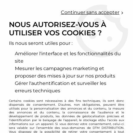
0
Continuer sans accepter
NOUS AUTORISEZ-VOUS À
UTILISER VOS COOKIES ?
Accueil
>
Freinage
>
Disques de frein sport
>
Porsche
Ils nous seront utiles pour :
PORSCHE
Améliorer l'interface et les fonctionnalités du
site
911
924 / 944
Mesurer les campagnes marketing et
proposer des mises à jour sur nos produits
Gérer l'authentification et surveiller les
erreurs techniques
VOIR TOUS LES
VOIR TOUS LES
PRODUITS
PRODUITS
Certains cookies sont nécessaires à des fins techniques, ils sont donc
dispensés de consentement. D'autres, non obligatoires, peuvent être
utilisés pour la personnalisation des annonces et du contenu, la mesure
des annonces et du contenu, la connaissance de l'audience et le
développement de produits, les données de géolocalisation précises et
928 / 968
BOXSTER / CAYMAN
l'identification par le balayage de l'appareil, le stockage et/ou l'accès aux
informations sur un appareil. Si vous donnez votre consentement, celui-ci
sera valable sur l’ensemble des sous-domaines de DTM DISTRIBUTION.
Vous disposez de la possibilité de retirer votre consentement à tout