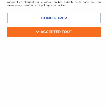
moment en cliquant sur le widget en bas à droite de la page. Pour en
savoir plus, consulter notre politique de cookie.
CONFIGURER
ACCEPTER TOUT
TA TECHNIX
Downpipe inox Seat Leon 1M / toledo
1M / octavia 1,8l Turbo
Soyez le premier à donner votre avis !
179
,
00
€
TTC
au lieu de
219,73
€
Réf. :
06VW001-12822286