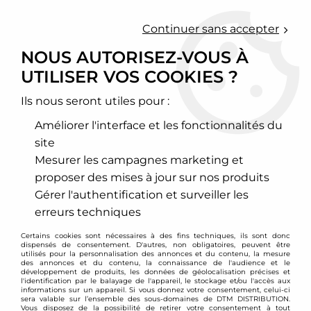
0
Continuer sans accepter
NOUS AUTORISEZ-VOUS À
UTILISER VOS COOKIES ?
Accueil
>
Echappement sport
>
Downpipe inox, Décata et cata sport
>
Seat
>
Leon
>
Leon 1M
>
Downpipe inox Seat Leon 1M / toledo 1M / octavia 1,8l Turbo
Ils nous seront utiles pour :
Améliorer l'interface et les fonctionnalités du
PROMO
-
40,73
€
site
Mesurer les campagnes marketing et
proposer des mises à jour sur nos produits
Gérer l'authentification et surveiller les
erreurs techniques
Certains cookies sont nécessaires à des fins techniques, ils sont donc
dispensés de consentement. D'autres, non obligatoires, peuvent être
utilisés pour la personnalisation des annonces et du contenu, la mesure
des annonces et du contenu, la connaissance de l'audience et le
développement de produits, les données de géolocalisation précises et
l'identification par le balayage de l'appareil, le stockage et/ou l'accès aux
informations sur un appareil. Si vous donnez votre consentement, celui-ci
sera valable sur l’ensemble des sous-domaines de DTM DISTRIBUTION.
Vous disposez de la possibilité de retirer votre consentement à tout