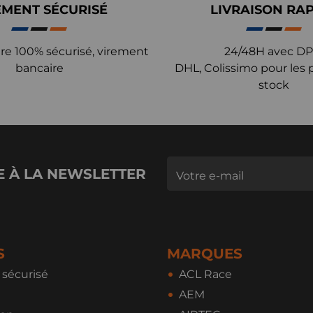
EMENT SÉCURISÉ
LIVRAISON RA
re 100% sécurisé, virement
24/48H avec DP
bancaire
DHL, Colissimo pour les 
stock
E À LA NEWSLETTER
S
MARQUES
sécurisé
ACL Race
AEM