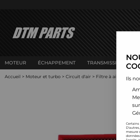
NOU
MOTEUR
ÉCHAPPEMENT
TRANSMISSION
C
COO
Accueil
>
Moteur et turbo
>
Circuit d'air
>
Filtre à air sport
>
Ils no
Amé
Me
sur
Gér
Certains
D'autres
mesure d
données 
l'accès 