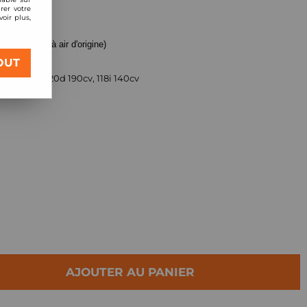
rer votre
oir plus,
(pour boite à air d'origine)
OUT
18d 150cv, 120d 190cv, 118i 140cv
AJOUTER AU PANIER