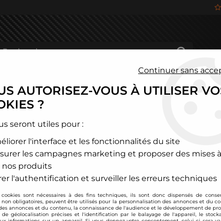
Continuer sans acce
S AUTORISEZ-VOUS À UTILISER VO
HÂSSIS
FREINAGE
HABITACLE
JANTES ALU
KIES ?
BMW
>
Série 1
>
Type F40
>
Filtre à air sport BMC pour BMW Série 1
us seront utiles pour :
liorer l'interface et les fonctionnalités du site
BMC
surer les campagnes marketing et proposer des mises à
Filtre à air sport B
 nos produits
118i120d,
er l'authentification et surveiller les erreurs techniques
Soyez le premier à donner
 cookies sont nécessaires à des fins techniques, ils sont donc dispensés de cons
, non obligatoires, peuvent être utilisés pour la personnalisation des annonces et du co
85
,
20
€
TTC
es annonces et du contenu, la connaissance de l'audience et le développement de prod
de géolocalisation précises et l'identification par le balayage de l'appareil, le stock
aux informations sur un appareil. Si vous donnez votre consentement, celui-ci sera va