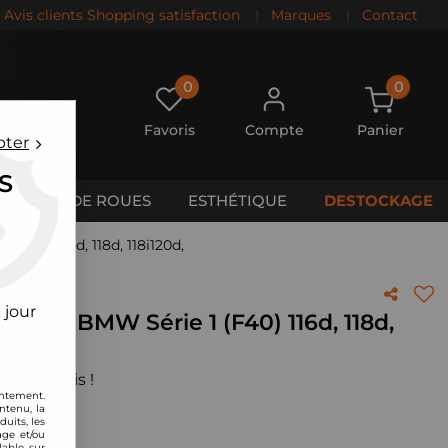
Avis clients Shopping satisfaction
|
Marques
|
Contact
0
0
Favoris
Compte
Panier
pter
S
CALES DE ROUES
ESTHÉTIQUE
DESTOCKAGE
 (F40) 116d, 118d, 118i120d,
 jour
MC pour BMW Série 1 (F40) 116d, 118d,
 votre avis !
entement.
ntenu, la
uits, les
age et/ou
lable sur