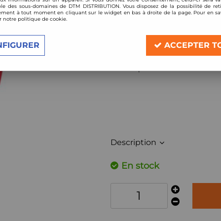
le des sous-domaines de DTM DISTRIBUTION. Vous disposez de la possibilité de reti
Réf. :
813/01--
ment à tout moment en cliquant sur le widget en bas à droite de la page. Pour en sav
r notre politique de cookie.
Filtre à air Sport BMC de remplacement 
Compatible:
NFIGURER
ACCEPTER T
BMW Série 1 (type F40) 116d 116cv, 1
année à partir de 2019
Description
En stock