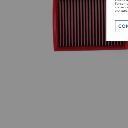
l’ensemb
consente
consulte
CO