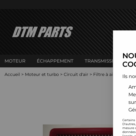
NOU
MOTEUR
ÉCHAPPEMENT
TRANSMISSION
C
COO
Accueil
>
Moteur et turbo
>
Circuit d'air
>
Filtre à air sport
>
H
Ils no
Amé
Me
sur
Gér
Certains
D'autres
mesure d
données 
l'accès 