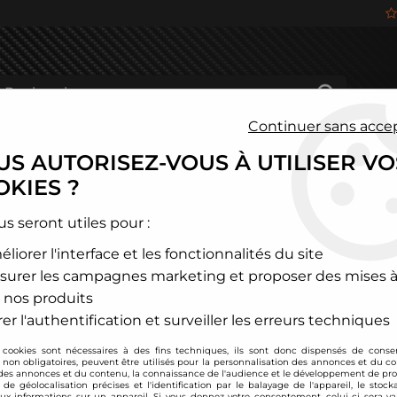
Continuer sans acce
S AUTORISEZ-VOUS À UTILISER VO
HÂSSIS
FREINAGE
HABITACLE
JANTES ALU
KIES ?
onda
>
Civic
>
Filtre à air sport BMC pour Honda Civic 2,2 ictdi 1
us seront utiles pour :
liorer l'interface et les fonctionnalités du site
BMC
surer les campagnes marketing et proposer des mises à
Filtre à air sport B
 nos produits
Soyez le premier à donner
er l'authentification et surveiller les erreurs techniques
 cookies sont nécessaires à des fins techniques, ils sont donc dispensés de cons
81
,
60
€
TTC
, non obligatoires, peuvent être utilisés pour la personnalisation des annonces et du co
es annonces et du contenu, la connaissance de l'audience et le développement de prod
de géolocalisation précises et l'identification par le balayage de l'appareil, le stock
aux informations sur un appareil. Si vous donnez votre consentement, celui-ci sera va