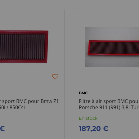
BMC
air sport BMC pour Bmw Z1
Filtre à air sport BMC pou
50i / 850Csi
Porsche 911 (991) 3,8l Tu
Turbo S
En stock
 €
187,20 €