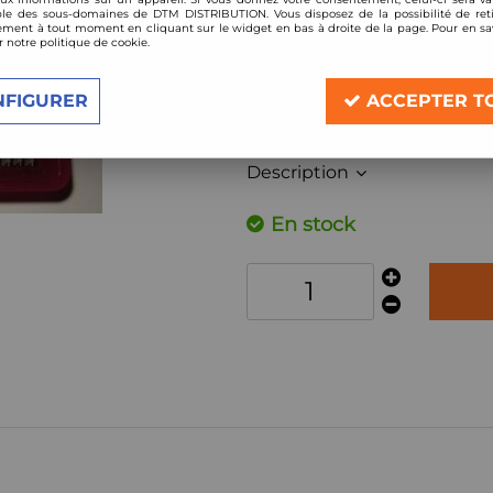
Réf. :
501/20
le des sous-domaines de DTM DISTRIBUTION. Vous disposez de la possibilité de reti
ment à tout moment en cliquant sur le widget en bas à droite de la page. Pour en sav
r notre politique de cookie.
Filtre à air Sport BMC de remplacement 
Compatible:
NFIGURER
ACCEPTER T
Honda Civic 2,2 ictdi 140cv
année 2006-2011
Description
En stock