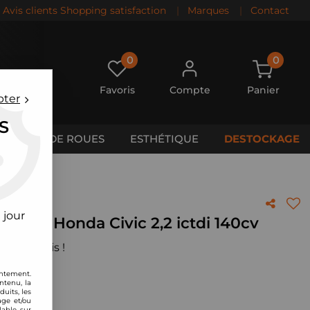
Avis clients Shopping satisfaction
|
Marques
|
Contact
0
0
Favoris
Compte
Panier
pter
S
CALES DE ROUES
ESTHÉTIQUE
DESTOCKAGE
40cv
 jour
MC pour Honda Civic 2,2 ictdi 140cv
 votre avis !
entement.
ntenu, la
uits, les
age et/ou
lable sur