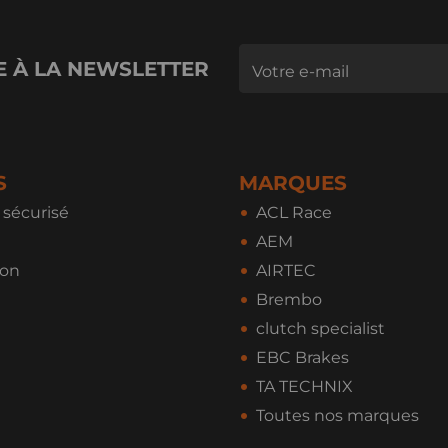
E À LA NEWSLETTER
S
MARQUES
sécurisé
ACL Race
AEM
ion
AIRTEC
Brembo
clutch specialist
EBC Brakes
TA TECHNIX
Toutes nos marques