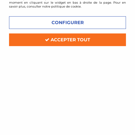
moment en cliquant sur le widget en bas à droite de la page. Pour en
savoir plus, consulter notre politique de cookie.
CONFIGURER
ACCEPTER TOUT
BMC
Filtre à air sport BMC pour Mercedes
Classe B (W245) essence
Soyez le premier à donner votre avis !
79
,
20
€
TTC
Réf. :
459/01-
Filtre à air Sport BMC de remplacement (pour boite à air d'origine)