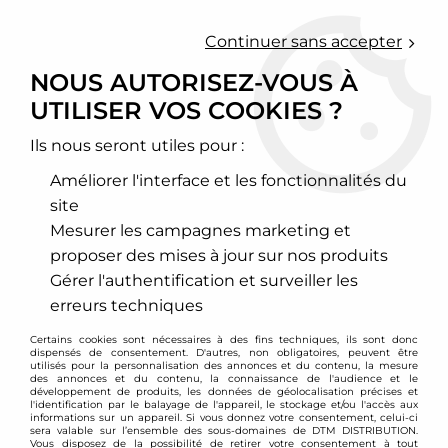
0
Continuer sans accepter
NOUS AUTORISEZ-VOUS À
UTILISER VOS COOKIES ?
Accueil
>
Moteur et turbo
>
Circuit d'air
>
Filtre à air sport
>
Mercedes
>
Classe B
>
Filtre à air sport BMC pour Mercedes
Classe B (W245) essence
Ils nous seront utiles pour :
Améliorer l'interface et les fonctionnalités du
site
Mesurer les campagnes marketing et
proposer des mises à jour sur nos produits
Gérer l'authentification et surveiller les
erreurs techniques
Certains cookies sont nécessaires à des fins techniques, ils sont donc
dispensés de consentement. D'autres, non obligatoires, peuvent être
utilisés pour la personnalisation des annonces et du contenu, la mesure
des annonces et du contenu, la connaissance de l'audience et le
développement de produits, les données de géolocalisation précises et
l'identification par le balayage de l'appareil, le stockage et/ou l'accès aux
informations sur un appareil. Si vous donnez votre consentement, celui-ci
sera valable sur l’ensemble des sous-domaines de DTM DISTRIBUTION.
Vous disposez de la possibilité de retirer votre consentement à tout