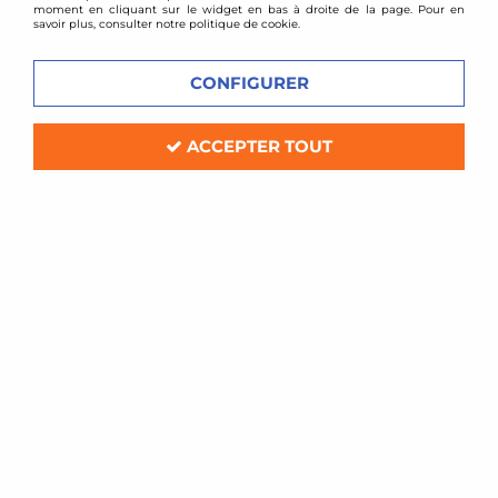
moment en cliquant sur le widget en bas à droite de la page. Pour en
savoir plus, consulter notre politique de cookie.
CONFIGURER
ACCEPTER TOUT
BMC
Filtre à air sport BMC pour Mercedes
Classe B (W245) diesel
Soyez le premier à donner votre avis !
79
,
20
€
TTC
Réf. :
489/20-
Filtre à air Sport BMC de remplacement (pour boite à air d'origine)