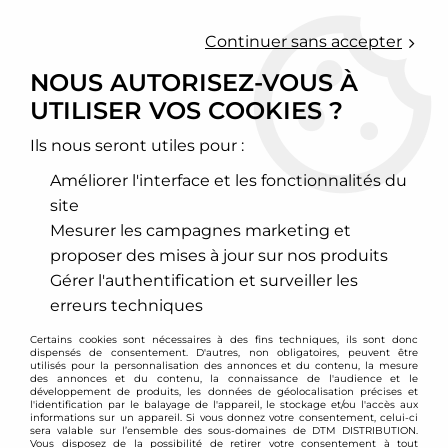
0
Continuer sans accepter
NOUS AUTORISEZ-VOUS À
UTILISER VOS COOKIES ?
Accueil
>
Moteur et turbo
>
Circuit d'air
>
Filtre à air sport
>
Mercedes
>
Classe B
>
Filtre à air sport BMC pour Mercedes
Classe B (W245) diesel
Ils nous seront utiles pour :
Améliorer l'interface et les fonctionnalités du
site
Mesurer les campagnes marketing et
proposer des mises à jour sur nos produits
Gérer l'authentification et surveiller les
erreurs techniques
Certains cookies sont nécessaires à des fins techniques, ils sont donc
dispensés de consentement. D'autres, non obligatoires, peuvent être
utilisés pour la personnalisation des annonces et du contenu, la mesure
des annonces et du contenu, la connaissance de l'audience et le
développement de produits, les données de géolocalisation précises et
l'identification par le balayage de l'appareil, le stockage et/ou l'accès aux
informations sur un appareil. Si vous donnez votre consentement, celui-ci
sera valable sur l’ensemble des sous-domaines de DTM DISTRIBUTION.
Vous disposez de la possibilité de retirer votre consentement à tout