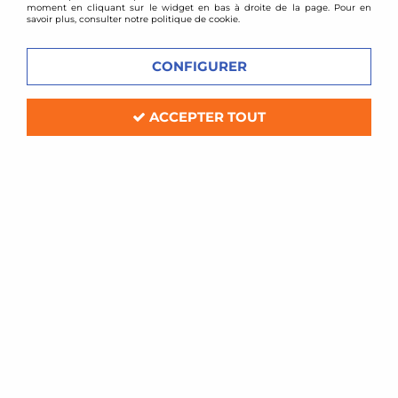
moment en cliquant sur le widget en bas à droite de la page. Pour en
savoir plus, consulter notre politique de cookie.
CONFIGURER
ACCEPTER TOUT
BMC
Filtre à air sport BMC pour Mercedes
SLK 55 AMG (R172)
Soyez le premier à donner votre avis !
97
,
20
€
TTC
Réf. :
809/20
Filtre à air Sport BMC de remplacement (pour boite à air d'origine)