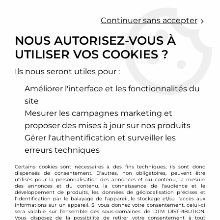
0
Continuer sans accepter
NOUS AUTORISEZ-VOUS À
UTILISER VOS COOKIES ?
Accueil
>
Moteur et turbo
>
Circuit d'air
>
Filtre à air sport
>
Mercedes
>
Classe SLK
>
Filtre à air sport BMC pour Mercedes
SLK 55 AMG (R172)
Ils nous seront utiles pour :
Améliorer l'interface et les fonctionnalités du
site
Mesurer les campagnes marketing et
proposer des mises à jour sur nos produits
Gérer l'authentification et surveiller les
erreurs techniques
Certains cookies sont nécessaires à des fins techniques, ils sont donc
dispensés de consentement. D'autres, non obligatoires, peuvent être
utilisés pour la personnalisation des annonces et du contenu, la mesure
des annonces et du contenu, la connaissance de l'audience et le
développement de produits, les données de géolocalisation précises et
l'identification par le balayage de l'appareil, le stockage et/ou l'accès aux
informations sur un appareil. Si vous donnez votre consentement, celui-ci
sera valable sur l’ensemble des sous-domaines de DTM DISTRIBUTION.
Vous disposez de la possibilité de retirer votre consentement à tout