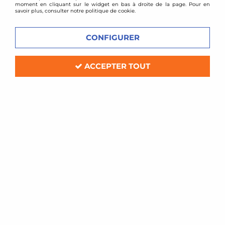
moment en cliquant sur le widget en bas à droite de la page. Pour en
savoir plus, consulter notre politique de cookie.
CONFIGURER
ACCEPTER TOUT
BMC
Filtre à air sport BMC pour Opel Corsa
D 1,3l cdti + 1,7l cdti
Soyez le premier à donner votre avis !
78
,
00
€
TTC
Réf. :
555/01_____
Filtre à air Sport BMC de remplacement (pour boite à air d'origine)