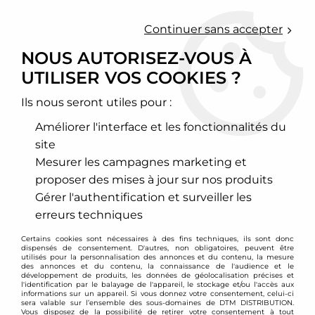
0
Continuer sans accepter
NOUS AUTORISEZ-VOUS À
UTILISER VOS COOKIES ?
Accueil
>
Moteur et turbo
>
Circuit d'air
>
Filtre à air sport
>
Opel
>
Corsa
>
Corsa D
>
Filtre à air sport BMC pour Opel Corsa D 1,3l
cdti + 1,7l cdti
Ils nous seront utiles pour :
Améliorer l'interface et les fonctionnalités du
site
Mesurer les campagnes marketing et
proposer des mises à jour sur nos produits
Gérer l'authentification et surveiller les
erreurs techniques
Certains cookies sont nécessaires à des fins techniques, ils sont donc
dispensés de consentement. D'autres, non obligatoires, peuvent être
utilisés pour la personnalisation des annonces et du contenu, la mesure
des annonces et du contenu, la connaissance de l'audience et le
développement de produits, les données de géolocalisation précises et
l'identification par le balayage de l'appareil, le stockage et/ou l'accès aux
informations sur un appareil. Si vous donnez votre consentement, celui-ci
sera valable sur l’ensemble des sous-domaines de DTM DISTRIBUTION.
Vous disposez de la possibilité de retirer votre consentement à tout