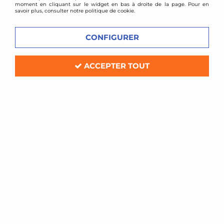
moment en cliquant sur le widget en bas à droite de la page. Pour en
savoir plus, consulter notre politique de cookie.
VOIR TOUS LES
VOIR TOUS LES
PRODUITS
PRODUITS
CONFIGURER
FRONTERA
GT
ACCEPTER TOUT
VOIR TOUS LES
VOIR TOUS LES
PRODUITS
PRODUITS
INSIGNIA
KADETT
VOIR TOUS LES
VOIR TOUS LES
PRODUITS
PRODUITS
OMEGA
SPEEDSTER