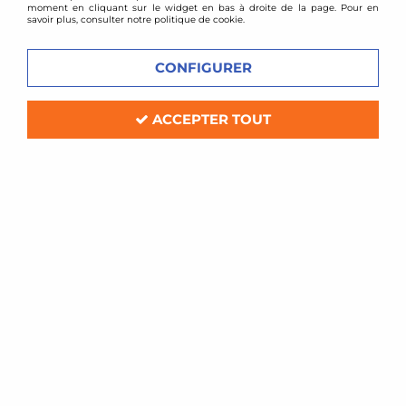
moment en cliquant sur le widget en bas à droite de la page. Pour en
savoir plus, consulter notre politique de cookie.
CONFIGURER
ACCEPTER TOUT
BMC
Filtre à air sport BMC pour Opel
Omega A
Soyez le premier à donner votre avis !
78
,
00
€
TTC
Réf. :
102/01____
Filtre à air Sport BMC de remplacement (pour boite à air d'origine)
Compatible: