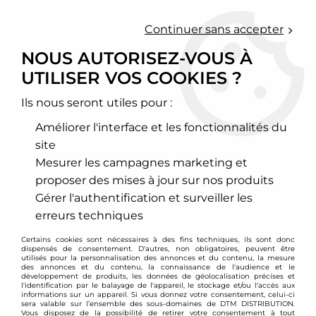
0
Continuer sans accepter
NOUS AUTORISEZ-VOUS À
UTILISER VOS COOKIES ?
Accueil
>
Moteur et turbo
>
Circuit d'air
>
Filtre à air sport
>
Opel
>
Omega
>
Filtre à air sport BMC pour Opel Omega A
Ils nous seront utiles pour :
Améliorer l'interface et les fonctionnalités du
site
Mesurer les campagnes marketing et
proposer des mises à jour sur nos produits
Gérer l'authentification et surveiller les
erreurs techniques
Certains cookies sont nécessaires à des fins techniques, ils sont donc
dispensés de consentement. D'autres, non obligatoires, peuvent être
utilisés pour la personnalisation des annonces et du contenu, la mesure
des annonces et du contenu, la connaissance de l'audience et le
développement de produits, les données de géolocalisation précises et
l'identification par le balayage de l'appareil, le stockage et/ou l'accès aux
informations sur un appareil. Si vous donnez votre consentement, celui-ci
sera valable sur l’ensemble des sous-domaines de DTM DISTRIBUTION.
Vous disposez de la possibilité de retirer votre consentement à tout