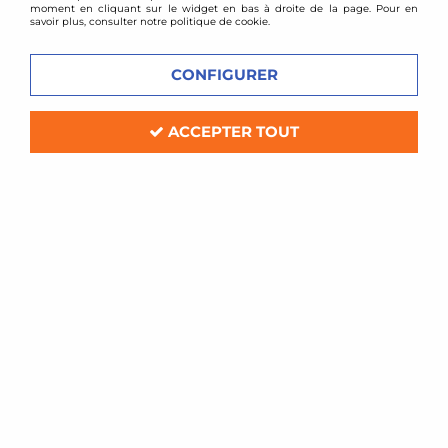
moment en cliquant sur le widget en bas à droite de la page. Pour en
savoir plus, consulter notre politique de cookie.
CONFIGURER
ACCEPTER TOUT
BMC
Filtre à air sport BMC pour Opel Corsa
C / Tigra Twintop
Soyez le premier à donner votre avis !
78
,
00
€
TTC
Réf. :
290/01
Filtre à air Sport BMC de remplacement (pour boite à air d'origine)