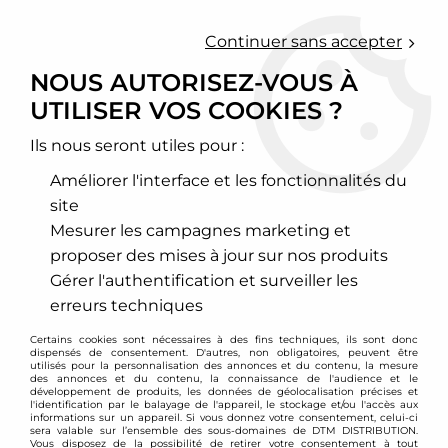
0
Continuer sans accepter
NOUS AUTORISEZ-VOUS À
UTILISER VOS COOKIES ?
Accueil
>
Moteur et turbo
>
Circuit d'air
>
Filtre à air sport
>
Opel
>
Corsa
>
Corsa C
>
Filtre à air sport BMC pour Opel Corsa C / Tigra
Twintop
Ils nous seront utiles pour :
Améliorer l'interface et les fonctionnalités du
site
Mesurer les campagnes marketing et
proposer des mises à jour sur nos produits
Gérer l'authentification et surveiller les
erreurs techniques
Certains cookies sont nécessaires à des fins techniques, ils sont donc
dispensés de consentement. D'autres, non obligatoires, peuvent être
utilisés pour la personnalisation des annonces et du contenu, la mesure
des annonces et du contenu, la connaissance de l'audience et le
développement de produits, les données de géolocalisation précises et
l'identification par le balayage de l'appareil, le stockage et/ou l'accès aux
informations sur un appareil. Si vous donnez votre consentement, celui-ci
sera valable sur l’ensemble des sous-domaines de DTM DISTRIBUTION.
Vous disposez de la possibilité de retirer votre consentement à tout