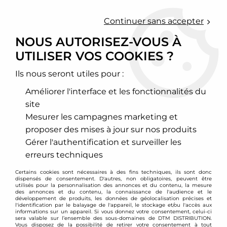
0
Continuer sans accepter
NOUS AUTORISEZ-VOUS À
UTILISER VOS COOKIES ?
Accueil
>
Moteur et turbo
>
Circuit d'air
>
Filtre à air sport
>
Peugeot
>
406
>
Filtre à air sport BMC pour Peugeot 406 TD +
HDI
Ils nous seront utiles pour :
Améliorer l'interface et les fonctionnalités du
site
Mesurer les campagnes marketing et
proposer des mises à jour sur nos produits
Gérer l'authentification et surveiller les
erreurs techniques
Certains cookies sont nécessaires à des fins techniques, ils sont donc
dispensés de consentement. D'autres, non obligatoires, peuvent être
utilisés pour la personnalisation des annonces et du contenu, la mesure
des annonces et du contenu, la connaissance de l'audience et le
développement de produits, les données de géolocalisation précises et
l'identification par le balayage de l'appareil, le stockage et/ou l'accès aux
informations sur un appareil. Si vous donnez votre consentement, celui-ci
sera valable sur l’ensemble des sous-domaines de DTM DISTRIBUTION.
Vous disposez de la possibilité de retirer votre consentement à tout