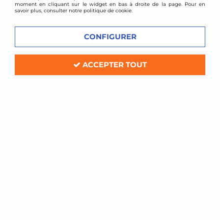
moment en cliquant sur le widget en bas à droite de la page. Pour en
savoir plus, consulter notre politique de cookie.
CONFIGURER
ACCEPTER TOUT
BMC
Filtre à air sport BMC pour Peugeot
406 TD + HDI
Soyez le premier à donner votre avis !
76
,
80
€
TTC
Réf. :
175/01__
Filtre à air Sport BMC de remplacement (pour boite à air d'origine)