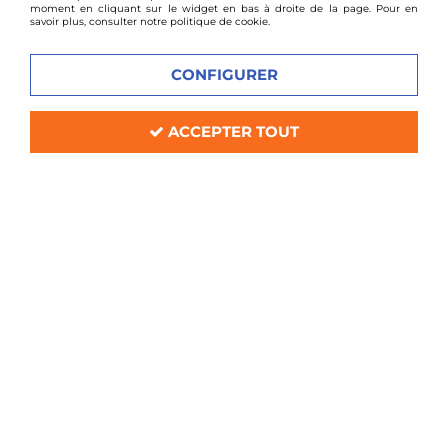
moment en cliquant sur le widget en bas à droite de la page. Pour en
savoir plus, consulter notre politique de cookie.
CONFIGURER
ACCEPTER TOUT
BMC
Filtre à air sport BMC pour Porsche
Boxster / Cayman (987)
Soyez le premier à donner votre avis !
99
,
60
€
TTC
Réf. :
416/16
Filtre à air Sport BMC de remplacement (pour boite à air d'origine)