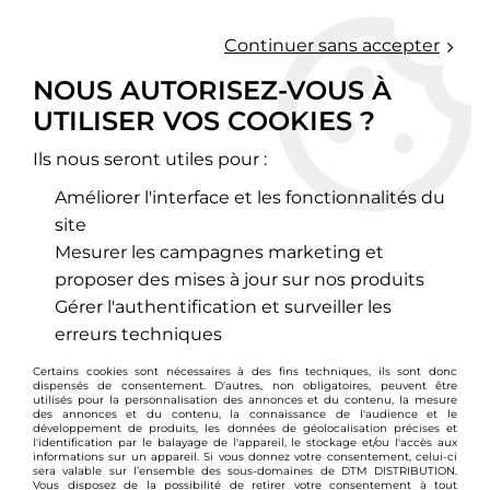
0
Continuer sans accepter
NOUS AUTORISEZ-VOUS À
UTILISER VOS COOKIES ?
Accueil
>
Moteur et turbo
>
Circuit d'air
>
Filtre à air sport
>
Porsche
>
Boxster
>
Filtre à air sport BMC pour Porsche Boxster /
Cayman (987)
Ils nous seront utiles pour :
Améliorer l'interface et les fonctionnalités du
site
Mesurer les campagnes marketing et
proposer des mises à jour sur nos produits
Gérer l'authentification et surveiller les
erreurs techniques
Certains cookies sont nécessaires à des fins techniques, ils sont donc
dispensés de consentement. D'autres, non obligatoires, peuvent être
utilisés pour la personnalisation des annonces et du contenu, la mesure
des annonces et du contenu, la connaissance de l'audience et le
développement de produits, les données de géolocalisation précises et
l'identification par le balayage de l'appareil, le stockage et/ou l'accès aux
informations sur un appareil. Si vous donnez votre consentement, celui-ci
sera valable sur l’ensemble des sous-domaines de DTM DISTRIBUTION.
Vous disposez de la possibilité de retirer votre consentement à tout