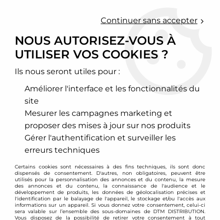
0
Continuer sans accepter
NOUS AUTORISEZ-VOUS À
UTILISER VOS COOKIES ?
Accueil
>
Moteur et turbo
>
Circuit d'air
>
Filtre à air sport
>
Porsche
Ils nous seront utiles pour :
PORSCHE
Améliorer l'interface et les fonctionnalités du
site
Mesurer les campagnes marketing et
proposer des mises à jour sur nos produits
911
914
Gérer l'authentification et surveiller les
erreurs techniques
Certains cookies sont nécessaires à des fins techniques, ils sont donc
VOIR TOUS LES
VOIR TOUS LES
dispensés de consentement. D'autres, non obligatoires, peuvent être
PRODUITS
PRODUITS
utilisés pour la personnalisation des annonces et du contenu, la mesure
des annonces et du contenu, la connaissance de l'audience et le
développement de produits, les données de géolocalisation précises et
l'identification par le balayage de l'appareil, le stockage et/ou l'accès aux
informations sur un appareil. Si vous donnez votre consentement, celui-ci
sera valable sur l’ensemble des sous-domaines de DTM DISTRIBUTION.
924
928
Vous disposez de la possibilité de retirer votre consentement à tout