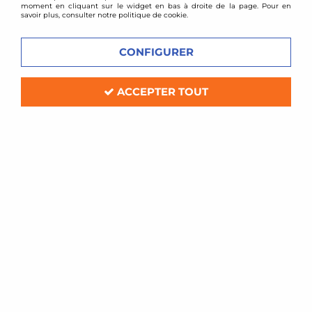
moment en cliquant sur le widget en bas à droite de la page. Pour en
savoir plus, consulter notre politique de cookie.
VOIR TOUS LES
VOIR TOUS LES
CONFIGURER
PRODUITS
PRODUITS
ACCEPTER TOUT
944
BOXSTER
VOIR TOUS LES
VOIR TOUS LES
PRODUITS
PRODUITS
CARRERA GT
CAYENNE
VOIR TOUS LES
VOIR TOUS LES
PRODUITS
PRODUITS