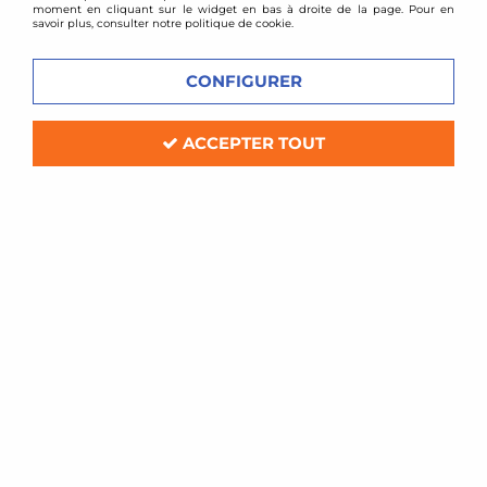
moment en cliquant sur le widget en bas à droite de la page. Pour en
savoir plus, consulter notre politique de cookie.
CONFIGURER
ACCEPTER TOUT
BMC
Filtre à air sport BMC pour Lotus Elise S1
En stock
74,40 €
ACHAT RAPIDE