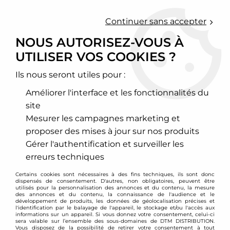
0
Continuer sans accepter
NOUS AUTORISEZ-VOUS À
UTILISER VOS COOKIES ?
Accueil
>
Moteur et turbo
>
Circuit d'air
>
Filtre à air sport
>
Lotus
Ils nous seront utiles pour :
LOTUS
Améliorer l'interface et les fonctionnalités du
site
Mesurer les campagnes marketing et
proposer des mises à jour sur nos produits
TRIER & FILTRER
Gérer l'authentification et surveiller les
erreurs techniques
3 articles sur
3
Certains cookies sont nécessaires à des fins techniques, ils sont donc
dispensés de consentement. D'autres, non obligatoires, peuvent être
utilisés pour la personnalisation des annonces et du contenu, la mesure
des annonces et du contenu, la connaissance de l'audience et le
développement de produits, les données de géolocalisation précises et
l'identification par le balayage de l'appareil, le stockage et/ou l'accès aux
informations sur un appareil. Si vous donnez votre consentement, celui-ci
sera valable sur l’ensemble des sous-domaines de DTM DISTRIBUTION.
Vous disposez de la possibilité de retirer votre consentement à tout