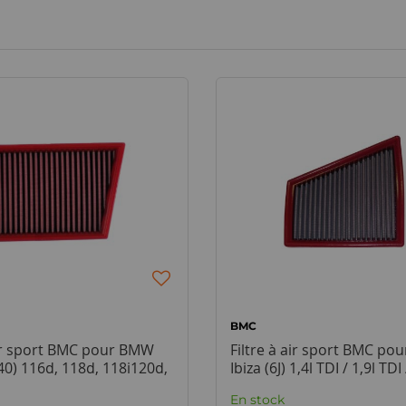
BMC
air sport BMC pour BMW
Filtre à air sport BMC pou
F40) 116d, 118d, 118i120d,
Ibiza (6J) 1,4l TDI / 1,9l TDI 
2,0l
En stock