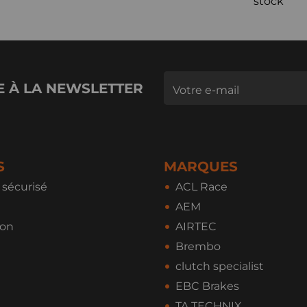
stock
E À LA NEWSLETTER
S
MARQUES
sécurisé
ACL Race
AEM
ion
AIRTEC
Brembo
clutch specialist
EBC Brakes
TA TECHNIX