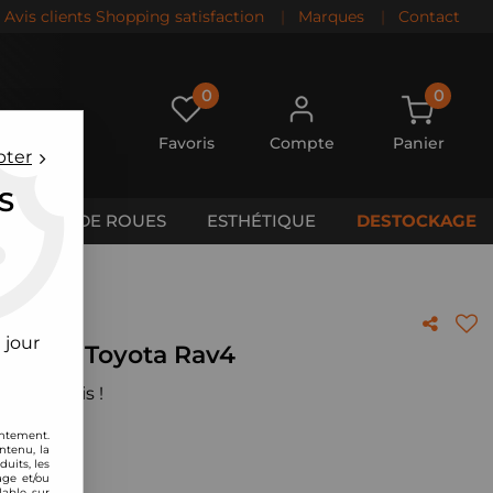
Avis clients Shopping satisfaction
|
Marques
|
Contact
0
0
Favoris
Compte
Panier
pter
S
CALES DE ROUES
ESTHÉTIQUE
DESTOCKAGE
 jour
BMC pour Toyota Rav4
 votre avis !
entement.
ntenu, la
uits, les
age et/ou
lable sur