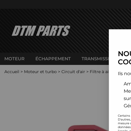
NOU
MOTEUR
ÉCHAPPEMENT
TRANSMISSION
C
COO
Accueil
>
Moteur et turbo
>
Circuit d'air
>
Filtre à air sport
>
T
Ils no
Amé
Me
sur
Gér
Certains
D'autres
mesure d
données 
l'accès 