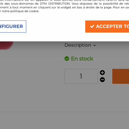
Réf. :
710/20_
le des sous-domaines de DTM DISTRIBUTION. Vous disposez de la possibilité de reti
ment à tout moment en cliquant sur le widget en bas à droite de la page. Pour en sav
r notre politique de cookie.
Filtre à air Sport BMC de remplacement 
Compatible:
NFIGURER
ACCEPTER T
Toyota Rav4 2,4l / 2,5l / 3,5l V6
année à partir de 2006
Description
En stock