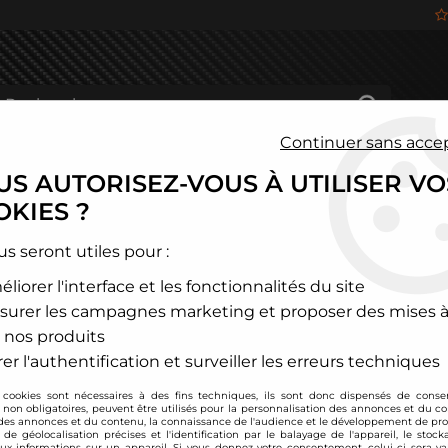
Continuer sans acce
S AUTORISEZ-VOUS À UTILISER VO
HÂSSIS
FREINAGE
HABITACLE
JANTES ALU
KIES ?
oyota
>
Rav4
>
Filtre à air sport BMC pour Toyota Rav4
us seront utiles pour :
liorer l'interface et les fonctionnalités du site
BMC
surer les campagnes marketing et proposer des mises à
Filtre à air sport 
 nos produits
Soyez le premier à donner
er l'authentification et surveiller les erreurs techniques
 cookies sont nécessaires à des fins techniques, ils sont donc dispensés de cons
85
,
20
€
TTC
, non obligatoires, peuvent être utilisés pour la personnalisation des annonces et du co
es annonces et du contenu, la connaissance de l'audience et le développement de prod
de géolocalisation précises et l'identification par le balayage de l'appareil, le stock
aux informations sur un appareil. Si vous donnez votre consentement, celui-ci sera va