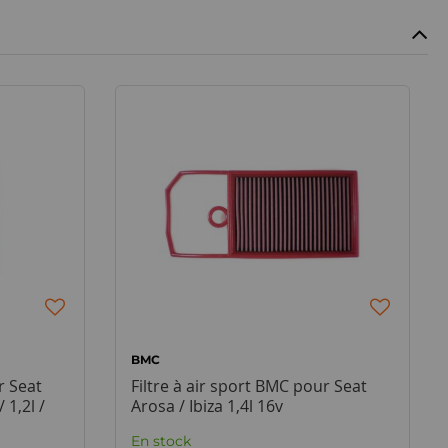
BMC
r Seat
Filtre à air sport BMC pour Seat
/ 1,2l /
Arosa / Ibiza 1,4l 16v
En stock