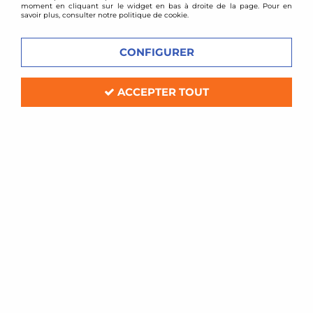
moment en cliquant sur le widget en bas à droite de la page. Pour en
savoir plus, consulter notre politique de cookie.
CONFIGURER
ACCEPTER TOUT
Forge Motorsport
Hard Pipe (Intake pipe) FORGE pour
Mini F56 1,5l et 2,0l Turbo
Soyez le premier à donner votre avis !
319
,
00
€
TTC
au lieu de
340,00
€
Réf. :
FMHFIP1