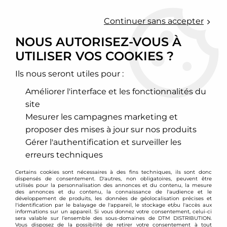
0
Continuer sans accepter
NOUS AUTORISEZ-VOUS À
UTILISER VOS COOKIES ?
Accueil
>
Moteur et turbo
>
Circuit d'air
>
Hard pipes (Boost pipes)
>
Mini
>
Hard Pipe (Intake pipe) FORGE
pour Mini F56 1,5l et 2,0l Turbo
Ils nous seront utiles pour :
Améliorer l'interface et les fonctionnalités du
PROMO
-
21
€
site
Mesurer les campagnes marketing et
proposer des mises à jour sur nos produits
Gérer l'authentification et surveiller les
erreurs techniques
Certains cookies sont nécessaires à des fins techniques, ils sont donc
dispensés de consentement. D'autres, non obligatoires, peuvent être
utilisés pour la personnalisation des annonces et du contenu, la mesure
des annonces et du contenu, la connaissance de l'audience et le
développement de produits, les données de géolocalisation précises et
l'identification par le balayage de l'appareil, le stockage et/ou l'accès aux
informations sur un appareil. Si vous donnez votre consentement, celui-ci
sera valable sur l’ensemble des sous-domaines de DTM DISTRIBUTION.
Vous disposez de la possibilité de retirer votre consentement à tout