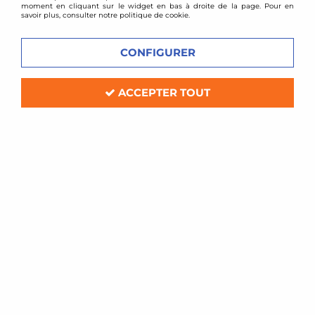
moment en cliquant sur le widget en bas à droite de la page. Pour en
savoir plus, consulter notre politique de cookie.
CONFIGURER
ACCEPTER TOUT
AEM
Kit injection méthanol AEM jusqu'à 2,4bars
avec réservoir
En stock
525,00 €
575,00 €
ACHAT RAPIDE
1 article sur
1