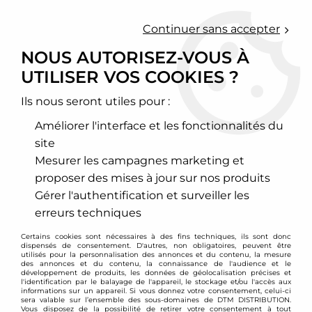
0
Continuer sans accepter
NOUS AUTORISEZ-VOUS À
UTILISER VOS COOKIES ?
Accueil
>
Moteur et turbo
>
Circuit d'air
>
Injection de méthanol
Ils nous seront utiles pour :
INJECTION DE MÉTHANOL
Améliorer l'interface et les fonctionnalités du
site
Mesurer les campagnes marketing et
proposer des mises à jour sur nos produits
TRIER & FILTRER
Gérer l'authentification et surveiller les
erreurs techniques
1 article sur
1
Certains cookies sont nécessaires à des fins techniques, ils sont donc
dispensés de consentement. D'autres, non obligatoires, peuvent être
utilisés pour la personnalisation des annonces et du contenu, la mesure
des annonces et du contenu, la connaissance de l'audience et le
développement de produits, les données de géolocalisation précises et
- 50 €
l'identification par le balayage de l'appareil, le stockage et/ou l'accès aux
informations sur un appareil. Si vous donnez votre consentement, celui-ci
sera valable sur l’ensemble des sous-domaines de DTM DISTRIBUTION.
Vous disposez de la possibilité de retirer votre consentement à tout