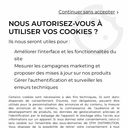
0
Continuer sans accepter
NOUS AUTORISEZ-VOUS À
UTILISER VOS COOKIES ?
Accueil
>
Moteur et turbo
>
Circuit d'air
>
Echangeur de turbo
>
Audi
>
RS4 / RS5
>
Kit Echangeur de turbo Audi RS4 B5
Ils nous seront utiles pour :
PROMO
-
202
€
Améliorer l'interface et les fonctionnalités du
site
Mesurer les campagnes marketing et
proposer des mises à jour sur nos produits
Gérer l'authentification et surveiller les
erreurs techniques
Certains cookies sont nécessaires à des fins techniques, ils sont donc
dispensés de consentement. D'autres, non obligatoires, peuvent être
utilisés pour la personnalisation des annonces et du contenu, la mesure
des annonces et du contenu, la connaissance de l'audience et le
développement de produits, les données de géolocalisation précises et
l'identification par le balayage de l'appareil, le stockage et/ou l'accès aux
informations sur un appareil. Si vous donnez votre consentement, celui-ci
sera valable sur l’ensemble des sous-domaines de DTM DISTRIBUTION.
Vous disposez de la possibilité de retirer votre consentement à tout