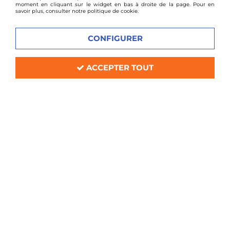
moment en cliquant sur le widget en bas à droite de la page. Pour en
savoir plus, consulter notre politique de cookie.
CONFIGURER
ACCEPTER TOUT
TA TECHNIX
Kit Echangeur de turbo Audi RS4 B5
Soyez le premier à donner votre avis !