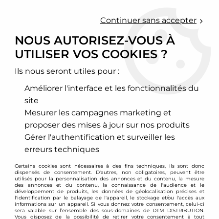
0
Continuer sans accepter
NOUS AUTORISEZ-VOUS À
UTILISER VOS COOKIES ?
Accueil
>
Cales élargisseurs de voie et changement d'entraxe
>
Bagues de centrage
>
Jeu de 4 bagues de centrage 57,1mm vers
72,0mm
Ils nous seront utiles pour :
Améliorer l'interface et les fonctionnalités du
site
Mesurer les campagnes marketing et
proposer des mises à jour sur nos produits
Gérer l'authentification et surveiller les
erreurs techniques
Certains cookies sont nécessaires à des fins techniques, ils sont donc
dispensés de consentement. D'autres, non obligatoires, peuvent être
utilisés pour la personnalisation des annonces et du contenu, la mesure
des annonces et du contenu, la connaissance de l'audience et le
développement de produits, les données de géolocalisation précises et
l'identification par le balayage de l'appareil, le stockage et/ou l'accès aux
informations sur un appareil. Si vous donnez votre consentement, celui-ci
sera valable sur l’ensemble des sous-domaines de DTM DISTRIBUTION.
Vous disposez de la possibilité de retirer votre consentement à tout