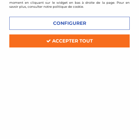
moment en cliquant sur le widget en bas à droite de la page. Pour en
savoir plus, consulter notre politique de cookie.
CONFIGURER
ACCEPTER TOUT
EDV Factory
Jeu de 4 bagues de centrage 57,1mm
vers 72,0mm
Soyez le premier à donner votre avis !
20
,
00
€
TTC
Réf. :
57-1-72-0x4
Jeu de 4 bagues de centrage pour jantes aluminium