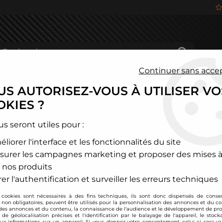
Continuer sans acce
S AUTORISEZ-VOUS À UTILISER VO
HÂSSIS
FREINAGE
HABITACLE
JANTES ALU
KIES ?
cte
>
Audi
>
A4
>
Kit d'admission directe Pour Audi A4 2,0l TFSI
us seront utiles pour :
liorer l'interface et les fonctionnalités du site
TA TECHNIX
surer les campagnes marketing et proposer des mises à
Kit d'admission dire
 nos produits
Soyez le premier à donner
er l'authentification et surveiller les erreurs techniques
 cookies sont nécessaires à des fins techniques, ils sont donc dispensés de cons
129
,
00
€
TTC
au lie
, non obligatoires, peuvent être utilisés pour la personnalisation des annonces et du co
es annonces et du contenu, la connaissance de l'audience et le développement de prod
de géolocalisation précises et l'identification par le balayage de l'appareil, le stock
aux informations sur un appareil. Si vous donnez votre consentement, celui-ci sera va