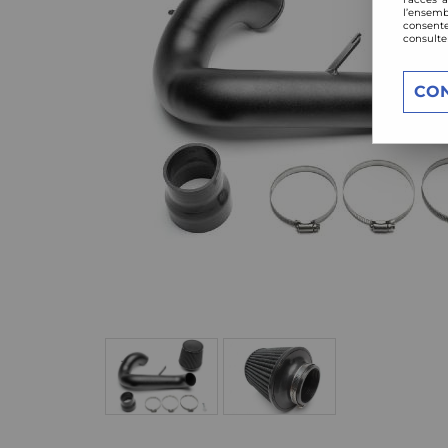
l’ensemb
consente
consulte
CO