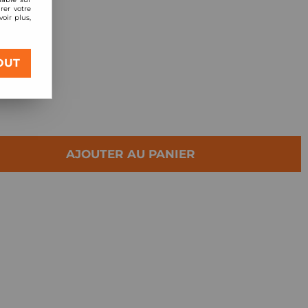
rer votre
oir plus,
8 2,0l TFSI
OUT
AJOUTER AU PANIER