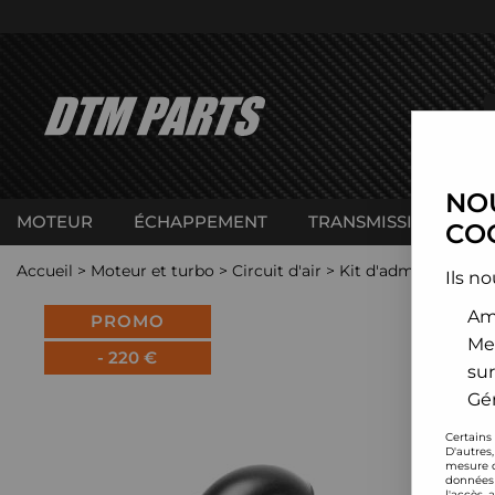
NOU
MOTEUR
ÉCHAPPEMENT
TRANSMISSION
C
COO
Accueil
>
Moteur et turbo
>
Circuit d'air
>
Kit d'admission dire
Ils no
Amé
PROMO
Me
-
220
€
sur
Gér
Certains
D'autres
mesure d
données 
l'accès 