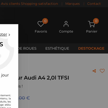
Avis clients Shopping satisfaction
|
Marques
|
Contact
0
0
Favoris
Compte
Panier
pter
S
CALES DE ROUES
ESTHÉTIQUE
DESTOCKAGE
 jour
cte Pour Audi A4 2,0l TFSI
 votre avis !
entement.
u de
349,00
€
ntenu, la
uits, les
age et/ou
lable sur