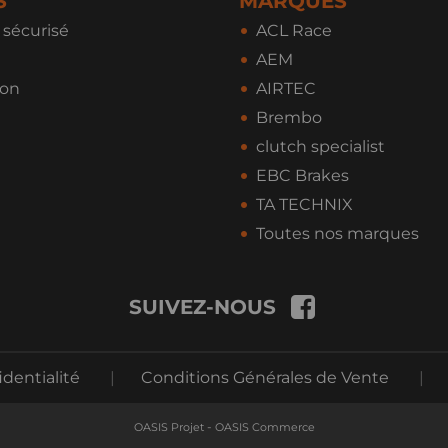
S
MARQUES
sécurisé
ACL Race
AEM
ion
AIRTEC
Brembo
clutch specialist
EBC Brakes
TA TECHNIX
Toutes nos marques
SUIVEZ-NOUS
identialité
|
Conditions Générales de Vente
|
-
OASIS Projet
OASIS Commerce