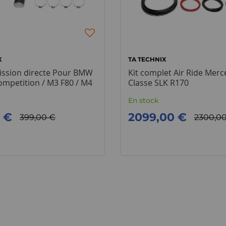
X
TA TECHNIX
mission directe Pour BMW
Kit complet Air Ride Mer
mpetition / M3 F80 / M4
Classe SLK R170
En stock
0 €
2099,00 €
399,00 €
2300,0