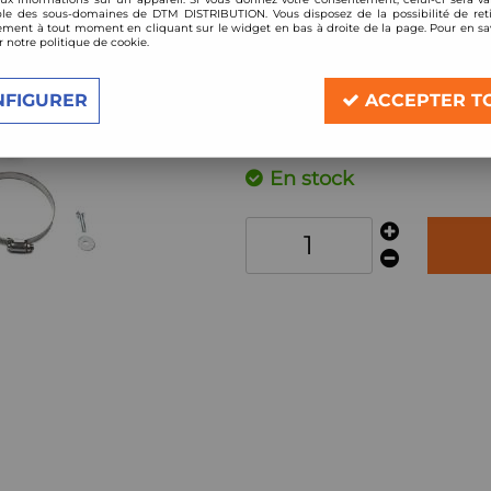
Réf. :
90AU002
le des sous-domaines de DTM DISTRIBUTION. Vous disposez de la possibilité de reti
ment à tout moment en cliquant sur le widget en bas à droite de la page. Pour en sav
Kit d'Admission directe pour Audi A4 B
r notre politique de cookie.
(à partir de 2010)
NFIGURER
ACCEPTER T
Description
En stock