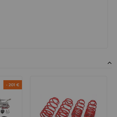
- 201 €