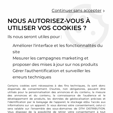
0
Continuer sans accepter
NOUS AUTORISEZ-VOUS À
UTILISER VOS COOKIES ?
Accueil
>
Moteur et turbo
>
Circuit d'air
>
Kit d'admission directe
>
BMW
>
Série 5
>
série 5 type F10 / F90
>
Kit d'admission directe
pour BMW 535i F10
Ils nous seront utiles pour :
Améliorer l'interface et les fonctionnalités du
PROMO
-
210
€
site
Mesurer les campagnes marketing et
proposer des mises à jour sur nos produits
Gérer l'authentification et surveiller les
erreurs techniques
Certains cookies sont nécessaires à des fins techniques, ils sont donc
dispensés de consentement. D'autres, non obligatoires, peuvent être
utilisés pour la personnalisation des annonces et du contenu, la mesure
des annonces et du contenu, la connaissance de l'audience et le
développement de produits, les données de géolocalisation précises et
l'identification par le balayage de l'appareil, le stockage et/ou l'accès aux
informations sur un appareil. Si vous donnez votre consentement, celui-ci
sera valable sur l’ensemble des sous-domaines de DTM DISTRIBUTION.
Vous disposez de la possibilité de retirer votre consentement à tout