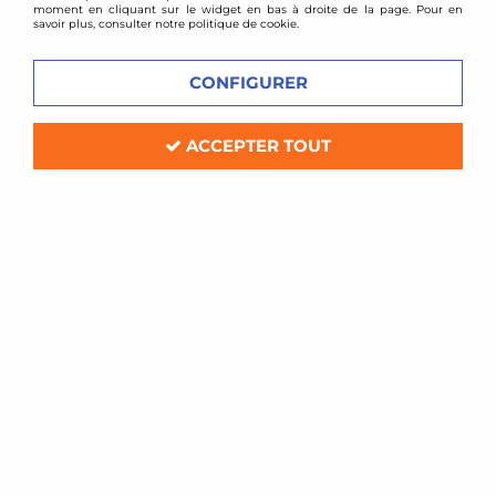
moment en cliquant sur le widget en bas à droite de la page. Pour en
savoir plus, consulter notre politique de cookie.
CONFIGURER
ACCEPTER TOUT
TA TECHNIX
Kit d'admission directe pour BMW
535i F10
Soyez le premier à donner votre avis !
149
,
00
€
TTC
au lieu de
359,00
€
Réf. :
90BM008