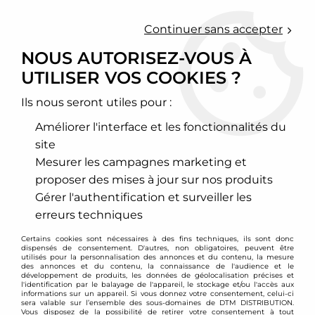
0
Continuer sans accepter
NOUS AUTORISEZ-VOUS À
UTILISER VOS COOKIES ?
Accueil
>
Moteur et turbo
>
Circuit d'air
>
Kit d'admission directe
>
Lotus
>
Kit d'admission directe Green Lotus Elise 1,8l 16v (après
1997)
Ils nous seront utiles pour :
Améliorer l'interface et les fonctionnalités du
site
Mesurer les campagnes marketing et
proposer des mises à jour sur nos produits
Gérer l'authentification et surveiller les
erreurs techniques
Certains cookies sont nécessaires à des fins techniques, ils sont donc
dispensés de consentement. D'autres, non obligatoires, peuvent être
utilisés pour la personnalisation des annonces et du contenu, la mesure
des annonces et du contenu, la connaissance de l'audience et le
développement de produits, les données de géolocalisation précises et
l'identification par le balayage de l'appareil, le stockage et/ou l'accès aux
informations sur un appareil. Si vous donnez votre consentement, celui-ci
sera valable sur l’ensemble des sous-domaines de DTM DISTRIBUTION.
Vous disposez de la possibilité de retirer votre consentement à tout