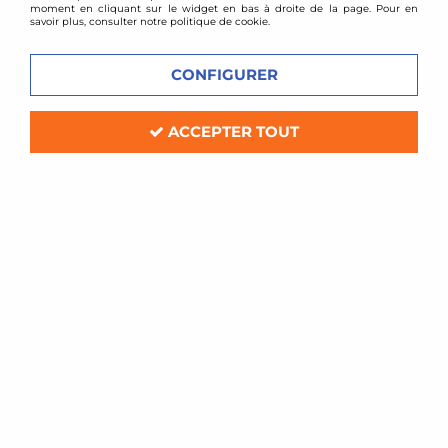
moment en cliquant sur le widget en bas à droite de la page. Pour en
savoir plus, consulter notre politique de cookie.
CONFIGURER
ACCEPTER TOUT
Green filters
Kit d'admission directe Green Lotus
Elise 1,8l 16v (après 1997)
Soyez le premier à donner votre avis !
125
,
00
€
TTC
Réf. :
QQGR-P320
Kit d'admission directe Green
Compatible: