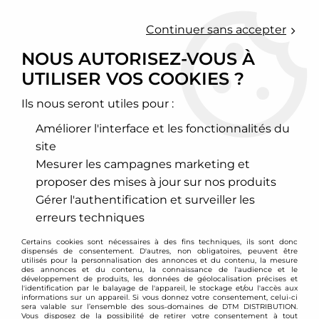
0
Continuer sans accepter
NOUS AUTORISEZ-VOUS À
UTILISER VOS COOKIES ?
Accueil
>
Moteur et turbo
>
Circuit d'air
>
Kit d'admission directe
>
Lotus
Ils nous seront utiles pour :
LOTUS
Améliorer l'interface et les fonctionnalités du
site
Mesurer les campagnes marketing et
proposer des mises à jour sur nos produits
TRIER & FILTRER
Gérer l'authentification et surveiller les
erreurs techniques
4 articles sur
4
Certains cookies sont nécessaires à des fins techniques, ils sont donc
dispensés de consentement. D'autres, non obligatoires, peuvent être
utilisés pour la personnalisation des annonces et du contenu, la mesure
des annonces et du contenu, la connaissance de l'audience et le
développement de produits, les données de géolocalisation précises et
l'identification par le balayage de l'appareil, le stockage et/ou l'accès aux
informations sur un appareil. Si vous donnez votre consentement, celui-ci
sera valable sur l’ensemble des sous-domaines de DTM DISTRIBUTION.
Vous disposez de la possibilité de retirer votre consentement à tout