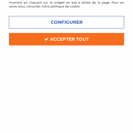
moment en cliquant sur le widget en bas à droite de la page. Pour en
savoir plus, consulter notre politique de cookie.
CONFIGURER
ACCEPTER TOUT
Green filters
Kit d'admission directe Green Lotus Elise 1,8l
16v (après 1997)
Délai de livraison
125,00 €
ACHAT RAPIDE