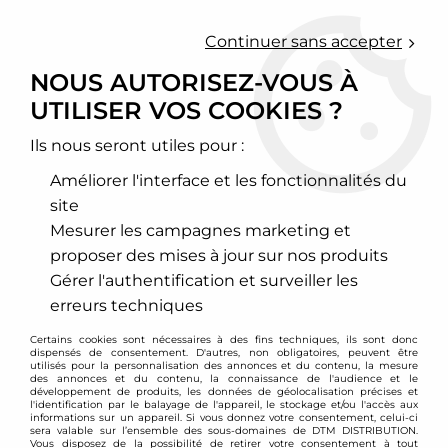
0
Continuer sans accepter
NOUS AUTORISEZ-VOUS À
UTILISER VOS COOKIES ?
Accueil
>
Transmission - Embrayage
>
Volant moteur et embrayage renforcé
>
Volvo
>
740 / 760
>
Embrayage renforcé stage 3 Volvo 740 2.3i + Turbo
Ils nous seront utiles pour :
Améliorer l'interface et les fonctionnalités du
PROMO
-
67
€
site
Mesurer les campagnes marketing et
proposer des mises à jour sur nos produits
Gérer l'authentification et surveiller les
erreurs techniques
Certains cookies sont nécessaires à des fins techniques, ils sont donc
dispensés de consentement. D'autres, non obligatoires, peuvent être
utilisés pour la personnalisation des annonces et du contenu, la mesure
des annonces et du contenu, la connaissance de l'audience et le
développement de produits, les données de géolocalisation précises et
l'identification par le balayage de l'appareil, le stockage et/ou l'accès aux
informations sur un appareil. Si vous donnez votre consentement, celui-ci
sera valable sur l’ensemble des sous-domaines de DTM DISTRIBUTION.
Vous disposez de la possibilité de retirer votre consentement à tout