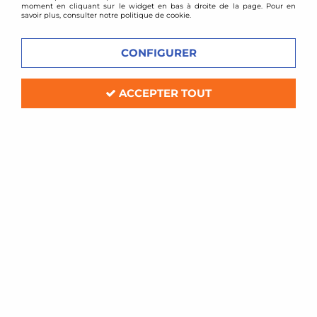
moment en cliquant sur le widget en bas à droite de la page. Pour en
savoir plus, consulter notre politique de cookie.
CONFIGURER
ACCEPTER TOUT
clutch specialist
Embrayage renforcé stage 3 Volvo
740 2.3i + Turbo
Soyez le premier à donner votre avis !
532
,
00
€
TTC
au lieu de
599,00
€
Réf. :
DT300-0887