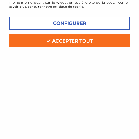
moment en cliquant sur le widget en bas à droite de la page. Pour en
savoir plus, consulter notre politique de cookie.
CONFIGURER
ACCEPTER TOUT
D2 Racing
Kit gros freins D2 Racing 6 pistons
330mm Audi A3 1,9l TDI (8L)
Soyez le premier à donner votre avis !
1899
,
00
€
TTC
au lieu de
2122,80
€
Réf. :
D2AU12-8POT
Kit gros freins D2 Racing 6 pistons