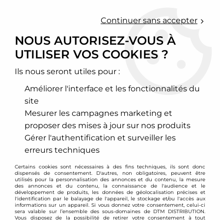
0
Continuer sans accepter
NOUS AUTORISEZ-VOUS À
UTILISER VOS COOKIES ?
Accueil
>
Freinage
>
Kit gros freins
>
Audi
>
A3 / S3 / RS3
>
Kit gros
freins D2 Racing 6 pistons 330mm Audi A3 1,9l TDI (8L)
Ils nous seront utiles pour :
PROMO
-
223,80
€
Améliorer l'interface et les fonctionnalités du
site
Mesurer les campagnes marketing et
proposer des mises à jour sur nos produits
Gérer l'authentification et surveiller les
erreurs techniques
Certains cookies sont nécessaires à des fins techniques, ils sont donc
dispensés de consentement. D'autres, non obligatoires, peuvent être
utilisés pour la personnalisation des annonces et du contenu, la mesure
des annonces et du contenu, la connaissance de l'audience et le
développement de produits, les données de géolocalisation précises et
l'identification par le balayage de l'appareil, le stockage et/ou l'accès aux
informations sur un appareil. Si vous donnez votre consentement, celui-ci
sera valable sur l’ensemble des sous-domaines de DTM DISTRIBUTION.
Vous disposez de la possibilité de retirer votre consentement à tout