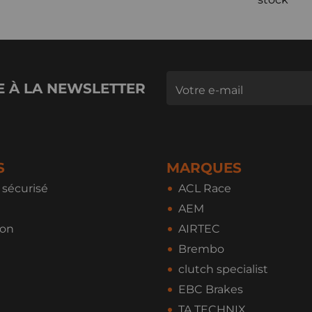
E À LA NEWSLETTER
S
MARQUES
sécurisé
ACL Race
AEM
ion
AIRTEC
Brembo
clutch specialist
EBC Brakes
TA TECHNIX