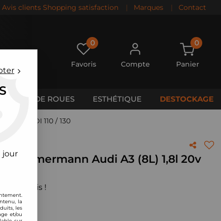
Avis clients Shopping satisfaction
|
Marques
|
Contact
0
0
Favoris
Compte
Panier
pter
S
CALES DE ROUES
ESTHÉTIQUE
DESTOCKAGE
urbo + TDI 110 / 130
 jour
és ZImmermann Audi A3 (8L) 1,8l 20v
 votre avis !
entement.
ntenu, la
uits, les
age et/ou
lable sur