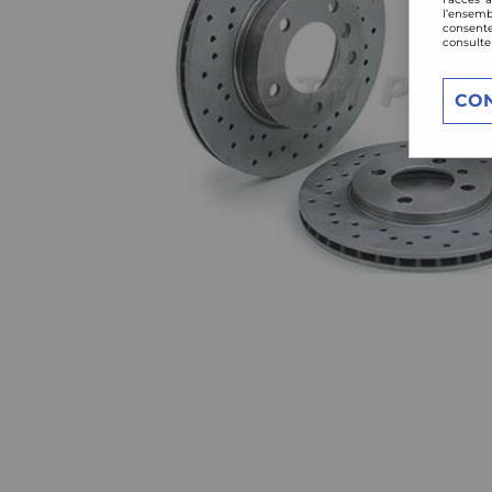
l’ensemb
consente
consulte
CO