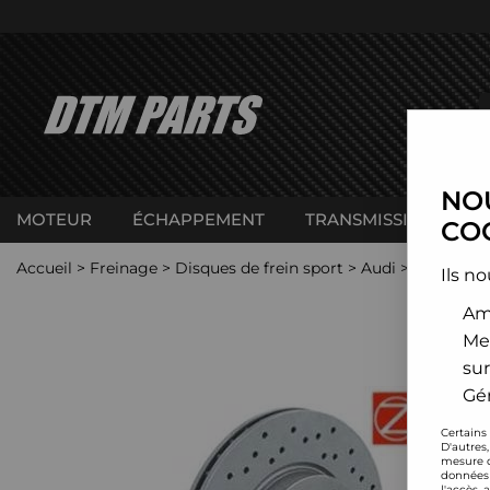
NOU
MOTEUR
ÉCHAPPEMENT
TRANSMISSION
C
COO
Accueil
>
Freinage
>
Disques de frein sport
>
Audi
>
A3
>
A3 t
Ils no
Amé
Me
sur
Gér
Certains
D'autres
mesure d
données 
l'accès 