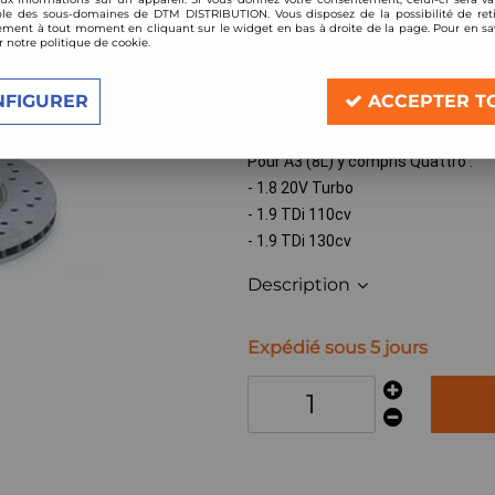
le des sous-domaines de DTM DISTRIBUTION. Vous disposez de la possibilité de reti
Réf. :
NFAH30034
ment à tout moment en cliquant sur le widget en bas à droite de la page. Pour en sav
r notre politique de cookie.
Paire de disques de frein
entraxe 5x100
NFIGURER
ACCEPTER T
dimensions: 288x25mm
Pour A3 (8L) y compris Quattro :
- 1.8 20V Turbo
- 1.9 TDi 110cv
- 1.9 TDi 130cv
Description
Expédié sous 5 jours