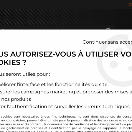
Continuer sans acce
S AUTORISEZ-VOUS À UTILISER VO
HÂSSIS
FREINAGE
HABITACLE
JANTES ALU
KIES ?
ype 8L
>
Disques avant perçés ZImmermann Audi A3 (8L) 1,8l 20v T
us seront utiles pour :
liorer l'interface et les fonctionnalités du site
Zimmermann
surer les campagnes marketing et proposer des mises à
Disques avant perç
 nos produits
Turbo + TDI 110 / 130
er l'authentification et surveiller les erreurs techniques
Soyez le premier à donner
 cookies sont nécessaires à des fins techniques, ils sont donc dispensés de cons
, non obligatoires, peuvent être utilisés pour la personnalisation des annonces et du co
205
,
00
€
TTC
es annonces et du contenu, la connaissance de l'audience et le développement de prod
de géolocalisation précises et l'identification par le balayage de l'appareil, le stock
aux informations sur un appareil. Si vous donnez votre consentement, celui-ci sera va