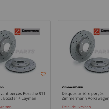
nn
Zimmermann
avant perçés Porsche 911
Disques arrière perçés
 , Boxster + Cayman
Zimmermann Volkswagen 
GTI + VR6 / Corrado VR6
ivraison
Délai de livraison