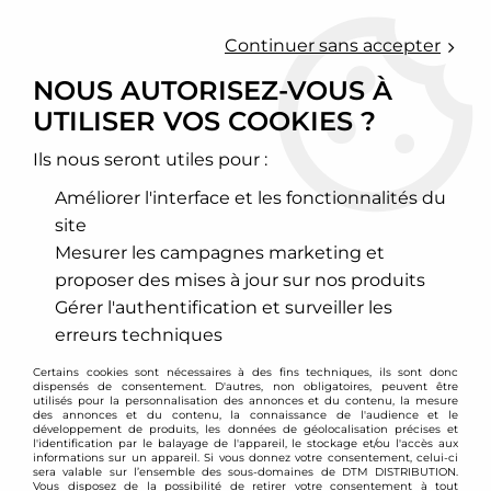
0
Continuer sans accepter
NOUS AUTORISEZ-VOUS À
UTILISER VOS COOKIES ?
Accueil
>
Freinage
>
Disques de frein sport
>
Peugeot
Ils nous seront utiles pour :
PEUGEOT
Améliorer l'interface et les fonctionnalités du
site
Mesurer les campagnes marketing et
proposer des mises à jour sur nos produits
104
106
Gérer l'authentification et surveiller les
erreurs techniques
Certains cookies sont nécessaires à des fins techniques, ils sont donc
VOIR TOUS LES
VOIR TOUS LES
dispensés de consentement. D'autres, non obligatoires, peuvent être
PRODUITS
PRODUITS
utilisés pour la personnalisation des annonces et du contenu, la mesure
des annonces et du contenu, la connaissance de l'audience et le
développement de produits, les données de géolocalisation précises et
l'identification par le balayage de l'appareil, le stockage et/ou l'accès aux
informations sur un appareil. Si vous donnez votre consentement, celui-ci
sera valable sur l’ensemble des sous-domaines de DTM DISTRIBUTION.
107
108
Vous disposez de la possibilité de retirer votre consentement à tout