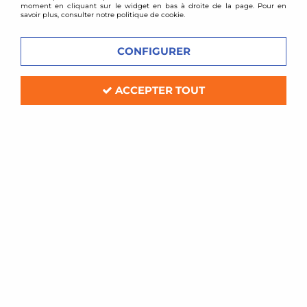
moment en cliquant sur le widget en bas à droite de la page. Pour en
savoir plus, consulter notre politique de cookie.
VOIR TOUS LES
VOIR TOUS LES
CONFIGURER
PRODUITS
PRODUITS
ACCEPTER TOUT
2008
205
VOIR TOUS LES
VOIR TOUS LES
PRODUITS
PRODUITS
206
207
VOIR TOUS LES
VOIR TOUS LES
PRODUITS
PRODUITS