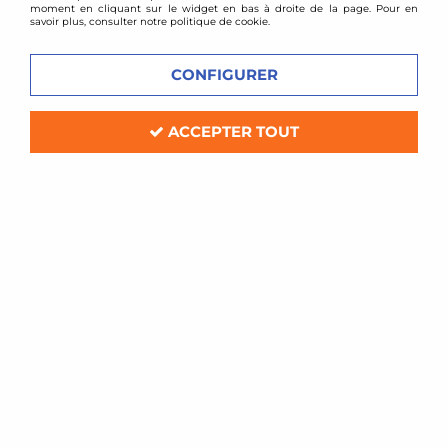
moment en cliquant sur le widget en bas à droite de la page. Pour en
savoir plus, consulter notre politique de cookie.
CONFIGURER
ACCEPTER TOUT
DTM PARTS
Pompe à essence gros débit 044 - 300LPH
En stock
109,00 €
ACHAT RAPIDE