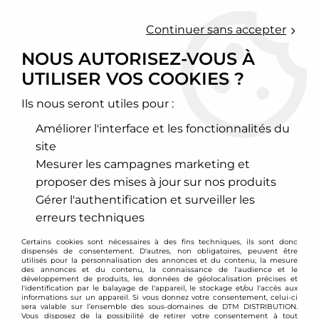
0
Continuer sans accepter
NOUS AUTORISEZ-VOUS À
UTILISER VOS COOKIES ?
Accueil
>
Moteur et turbo
>
Circuit d'essence
>
Pompe à essence
>
Pompe à essence externe
Ils nous seront utiles pour :
POMPE À ESSENCE
Améliorer l'interface et les fonctionnalités du
EXTERNE
site
Mesurer les campagnes marketing et
proposer des mises à jour sur nos produits
Gérer l'authentification et surveiller les
erreurs techniques
TRIER & FILTRER
Certains cookies sont nécessaires à des fins techniques, ils sont donc
dispensés de consentement. D'autres, non obligatoires, peuvent être
4 articles sur
4
utilisés pour la personnalisation des annonces et du contenu, la mesure
des annonces et du contenu, la connaissance de l'audience et le
développement de produits, les données de géolocalisation précises et
l'identification par le balayage de l'appareil, le stockage et/ou l'accès aux
informations sur un appareil. Si vous donnez votre consentement, celui-ci
sera valable sur l’ensemble des sous-domaines de DTM DISTRIBUTION.
Vous disposez de la possibilité de retirer votre consentement à tout