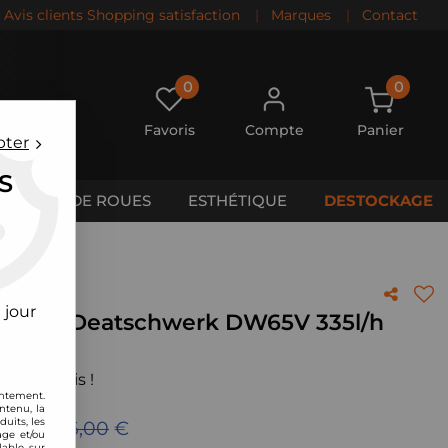
Avis clients Shopping satisfaction
|
Marques
|
Contact
0
0
Favoris
Compte
Panier
pter
S
CALES DE ROUES
ESTHÉTIQUE
DESTOCKAGE
 jour
nterne Deatschwerk DW65V 335l/h
es)
 votre avis !
entement.
ntenu, la
uits, les
eu de
326,00
€
age et/ou
lable sur