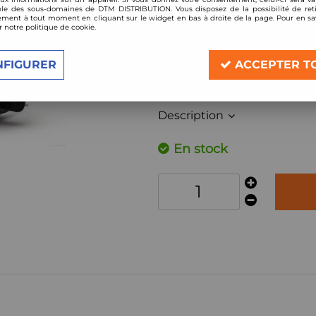
le des sous-domaines de DTM DISTRIBUTION. Vous disposez de la possibilité de reti
Réf. :
ET9-655-1025
ment à tout moment en cliquant sur le widget en bas à droite de la page. Pour en sav
r notre politique de cookie.
Pompe à essence interne gr
Deatschwerk DW65V 335lh
NFIGURER
ACCEPTER T
pour VW, Audi , Seat , Skoda
4 roues motrices
Description
En stock