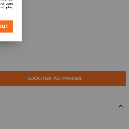
rer votre
oir plus,
os débit
OUT
AJOUTER AU PANIER