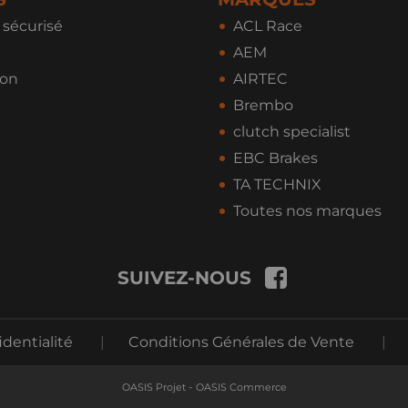
sécurisé
ACL Race
AEM
ion
AIRTEC
Brembo
clutch specialist
EBC Brakes
TA TECHNIX
Toutes nos marques
SUIVEZ-NOUS
identialité
|
Conditions Générales de Vente
|
-
OASIS Projet
OASIS Commerce