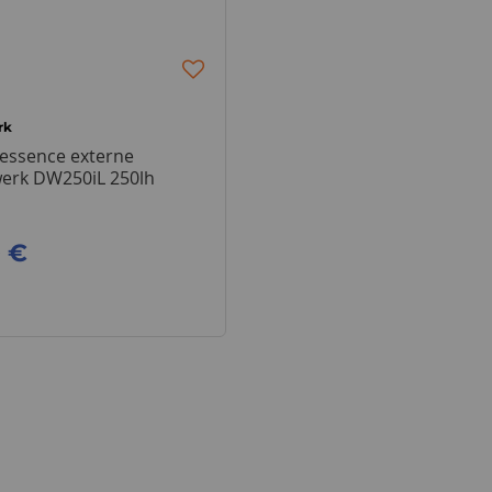
rk
essence externe
erk DW250iL 250lh
0 €