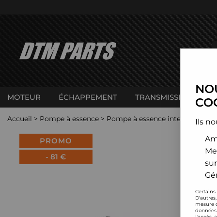
NOU
MOTEUR
ÉCHAPPEMENT
TRANSMISSION
C
COO
Accueil
>
Pompe à essence
>
Pompe à essence interne Deats
Ils no
Amé
PROMO
Me
-
81
€
sur
Gér
Certains
D'autres
mesure d
données 
l'accès 