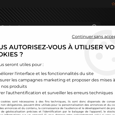
Continuer sans acce
S AUTORISEZ-VOUS À UTILISER VO
HÂSSIS
FREINAGE
HABITACLE
JANTES ALU
KIES ?
chwerk DW65V 335l/h (VW 4 roues motrices)
us seront utiles pour :
liorer l'interface et les fonctionnalités du site
Deatschwerk
surer les campagnes marketing et proposer des mises à
Pompe à essence i
 nos produits
(VW 4 roues motric
er l'authentification et surveiller les erreurs techniques
Soyez le premier à donner
 cookies sont nécessaires à des fins techniques, ils sont donc dispensés de cons
, non obligatoires, peuvent être utilisés pour la personnalisation des annonces et du co
245
,
00
€
TTC
es annonces et du contenu, la connaissance de l'audience et le développement de prod
au li
de géolocalisation précises et l'identification par le balayage de l'appareil, le stock
aux informations sur un appareil. Si vous donnez votre consentement, celui-ci sera va