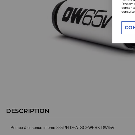
l’ensemb
consente
consulte
CO
DESCRIPTION
Pompe à essence interne 335L/H DEATSCHWERK DW65V