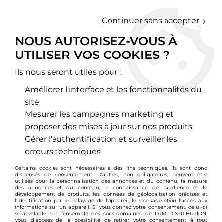
0
Continuer sans accepter
NOUS AUTORISEZ-VOUS À
UTILISER VOS COOKIES ?
Accueil
>
Habitacle
>
Sièges baquets fixe
Ils nous seront utiles pour :
SIÈGES BAQUETS FIXE
Améliorer l'interface et les fonctionnalités du
site
LES SIÈGES BAQUETS, À QUOI
Mesurer les campagnes marketing et
ÇA SERT ?
proposer des mises à jour sur nos produits
Le siège baquet est un accessoire primordial pour le
Gérer l'authentification et surveiller les
confort et la sécurité du pilote. En effet, le siège
erreurs techniques
baquet permet un maintien latéral et dorsal précis
Certains cookies sont nécessaires à des fins techniques, ils sont donc
en toutes circonstances et cela afin d'éviter les
dispensés de consentement. D'autres, non obligatoires, peuvent être
mouvements du corps qui peuvent être nuisibles à
utilisés pour la personnalisation des annonces et du contenu, la mesure
des annonces et du contenu, la connaissance de l'audience et le
la santé du pilote. Etre bien maintenu dans le siège
développement de produits, les données de géolocalisation précises et
l'identification par le balayage de l'appareil, le stockage et/ou l'accès aux
baquet permettra également au pilote d'effectuer
informations sur un appareil. Si vous donnez votre consentement, celui-ci
sera valable sur l’ensemble des sous-domaines de DTM DISTRIBUTION.
des meilleurs chronos car il sera mieux installé que
Vous disposez de la possibilité de retirer votre consentement à tout