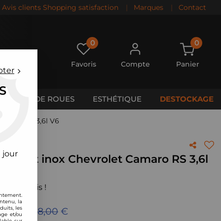
Avis clients Shopping satisfaction
|
Marques
|
Contact
0
0
Favoris
Compte
Panier
pter
S
CALES DE ROUES
ESTHÉTIQUE
DESTOCKAGE
Camaro RS 3,6l V6
 jour
pement inox Chevrolet Camaro RS 3,6l
 votre avis !
entement.
ntenu, la
uits, les
ieu de
1128,00
€
age et/ou
lable sur