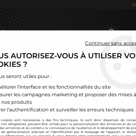
Continuer sans acce
S AUTORISEZ-VOUS À UTILISER VO
HÂSSIS
FREINAGE
HABITACLE
JANTES ALU
KIES ?
hevrolet
>
Camaro
>
Silencieux d'échappement inox Chevrolet 
us seront utiles pour :
liorer l'interface et les fonctionnalités du site
Ragazzon
surer les campagnes marketing et proposer des mises à
Silencieux d'échap
 nos produits
V6
er l'authentification et surveiller les erreurs techniques
Soyez le premier à donner
 cookies sont nécessaires à des fins techniques, ils sont donc dispensés de cons
, non obligatoires, peuvent être utilisés pour la personnalisation des annonces et du co
1104
,
00
€
TTC
es annonces et du contenu, la connaissance de l'audience et le développement de prod
au l
de géolocalisation précises et l'identification par le balayage de l'appareil, le stock
aux informations sur un appareil. Si vous donnez votre consentement, celui-ci sera va