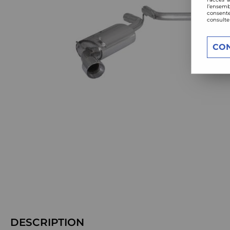
l’ensemb
consente
consulte
CO
DESCRIPTION