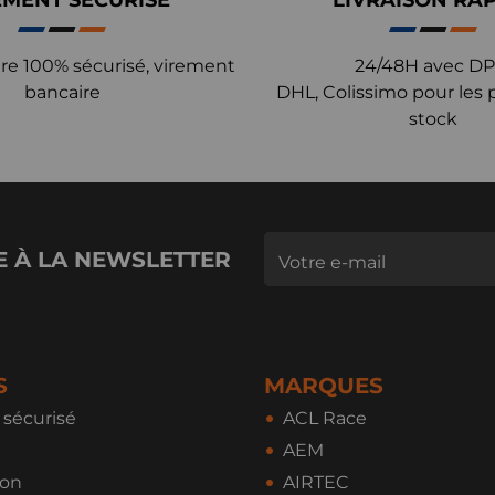
EMENT SÉCURISÉ
LIVRAISON RA
re 100% sécurisé, virement
24/48H avec DP
bancaire
DHL, Colissimo pour les 
stock
E À LA NEWSLETTER
S
MARQUES
sécurisé
ACL Race
AEM
ion
AIRTEC