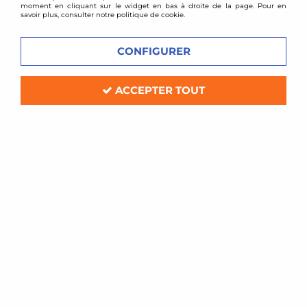
moment en cliquant sur le widget en bas à droite de la page. Pour en
savoir plus, consulter notre politique de cookie.
CONFIGURER
ACCEPTER TOUT
Driftmax
Short shift Subaru Impreza WRX et STi 2007-
2014
En stock
49,00 €
79,00 €
ACHAT RAPIDE