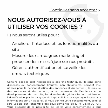
0
Continuer sans accepter
NOUS AUTORISEZ-VOUS À
UTILISER VOS COOKIES ?
Accueil
>
Transmission - Embrayage
>
Short shift
>
Subaru
Ils nous seront utiles pour :
SUBARU
Améliorer l'interface et les fonctionnalités du
site
Mesurer les campagnes marketing et
proposer des mises à jour sur nos produits
TRIER & FILTRER
Gérer l'authentification et surveiller les
erreurs techniques
4 articles sur
4
Certains cookies sont nécessaires à des fins techniques, ils sont donc
dispensés de consentement. D'autres, non obligatoires, peuvent être
utilisés pour la personnalisation des annonces et du contenu, la mesure
des annonces et du contenu, la connaissance de l'audience et le
développement de produits, les données de géolocalisation précises et
- 30 €
l'identification par le balayage de l'appareil, le stockage et/ou l'accès aux
informations sur un appareil. Si vous donnez votre consentement, celui-ci
sera valable sur l’ensemble des sous-domaines de DTM DISTRIBUTION.
Vous disposez de la possibilité de retirer votre consentement à tout