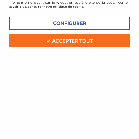
moment en cliquant sur le widget en bas à droite de la page. Pour en
savoir plus, consulter notre politique de cookie.
CONFIGURER
ACCEPTER TOUT
DTM PARTS
Tube inox longueur 1mètre diamètre 51mm
En stock
39,00 €
ACHAT RAPIDE