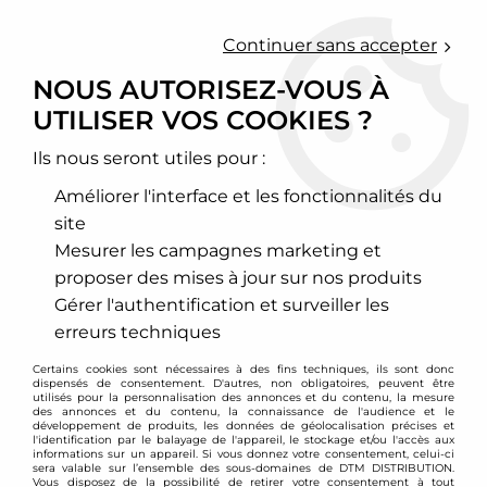
0
Continuer sans accepter
NOUS AUTORISEZ-VOUS À
UTILISER VOS COOKIES ?
Accueil
>
Echappement sport
>
Tubes, coudes, flexibles inox à souder
>
Tube inox longueur 1 mètre
Ils nous seront utiles pour :
TUBE INOX LONGUEUR 1
Améliorer l'interface et les fonctionnalités du
site
MÈTRE
Mesurer les campagnes marketing et
proposer des mises à jour sur nos produits
Gérer l'authentification et surveiller les
erreurs techniques
TRIER & FILTRER
Certains cookies sont nécessaires à des fins techniques, ils sont donc
dispensés de consentement. D'autres, non obligatoires, peuvent être
utilisés pour la personnalisation des annonces et du contenu, la mesure
7 articles sur
7
des annonces et du contenu, la connaissance de l'audience et le
développement de produits, les données de géolocalisation précises et
l'identification par le balayage de l'appareil, le stockage et/ou l'accès aux
informations sur un appareil. Si vous donnez votre consentement, celui-ci
sera valable sur l’ensemble des sous-domaines de DTM DISTRIBUTION.
Vous disposez de la possibilité de retirer votre consentement à tout