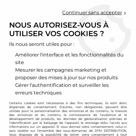
0
Continuer sans accepter
NOUS AUTORISEZ-VOUS À
UTILISER VOS COOKIES ?
Accueil
>
Chassis - Suspension
>
Ressorts courts
>
Alfa Romeo
>
166
>
Ressorts courts Alfa Romeo 166 (5 et 6cylindres) / -25mm /
-20mm
Ils nous seront utiles pour :
Améliorer l'interface et les fonctionnalités du
PROMO
-
44
€
site
Mesurer les campagnes marketing et
proposer des mises à jour sur nos produits
Gérer l'authentification et surveiller les
erreurs techniques
Certains cookies sont nécessaires à des fins techniques, ils sont donc
dispensés de consentement. D'autres, non obligatoires, peuvent être
utilisés pour la personnalisation des annonces et du contenu, la mesure
des annonces et du contenu, la connaissance de l'audience et le
développement de produits, les données de géolocalisation précises et
l'identification par le balayage de l'appareil, le stockage et/ou l'accès aux
informations sur un appareil. Si vous donnez votre consentement, celui-ci
sera valable sur l’ensemble des sous-domaines de DTM DISTRIBUTION.
Vous disposez de la possibilité de retirer votre consentement à tout