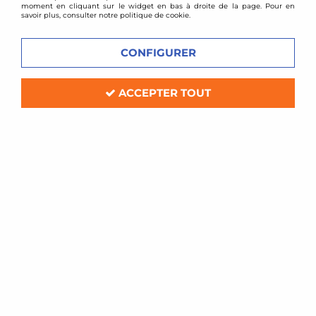
moment en cliquant sur le widget en bas à droite de la page. Pour en
savoir plus, consulter notre politique de cookie.
CONFIGURER
ACCEPTER TOUT
TA TECHNIX
Ressorts courts Alfa Romeo 166 (5 et
6cylindres) / -25mm / -20mm
Soyez le premier à donner votre avis !
175
,
00
€
TTC
au lieu de
219,00
€
Réf. :
EVOAL011F