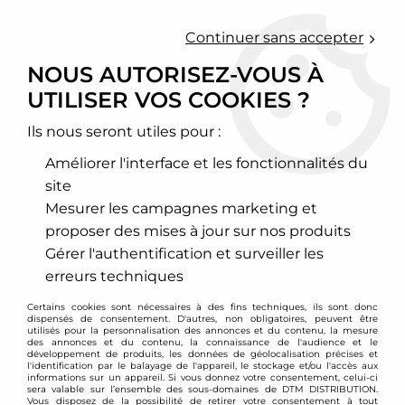
0
Continuer sans accepter
NOUS AUTORISEZ-VOUS À
UTILISER VOS COOKIES ?
Accueil
>
Chassis - Suspension
>
Amortisseurs Combinés filetés
>
Honda
>
Civic - CRX
>
Type EG-/EJ-/EH-/EK-
>
Combinés filetés
Honda Civic + CRX Delsol
Ils nous seront utiles pour :
Améliorer l'interface et les fonctionnalités du
PROMO
-
50,17
€
site
Mesurer les campagnes marketing et
proposer des mises à jour sur nos produits
Gérer l'authentification et surveiller les
erreurs techniques
Certains cookies sont nécessaires à des fins techniques, ils sont donc
dispensés de consentement. D'autres, non obligatoires, peuvent être
utilisés pour la personnalisation des annonces et du contenu, la mesure
des annonces et du contenu, la connaissance de l'audience et le
développement de produits, les données de géolocalisation précises et
l'identification par le balayage de l'appareil, le stockage et/ou l'accès aux
informations sur un appareil. Si vous donnez votre consentement, celui-ci
sera valable sur l’ensemble des sous-domaines de DTM DISTRIBUTION.
Vous disposez de la possibilité de retirer votre consentement à tout