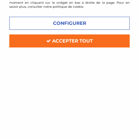
moment en cliquant sur le widget en bas à droite de la page. Pour en
savoir plus, consulter notre politique de cookie.
CONFIGURER
ACCEPTER TOUT
TA TECHNIX
Combinés filetés Honda Civic + CRX
Delsol
Soyez le premier à donner votre avis !
239
,
80
€
TTC
au lieu de
289,97
€
Réf. :
*TAGWHO01