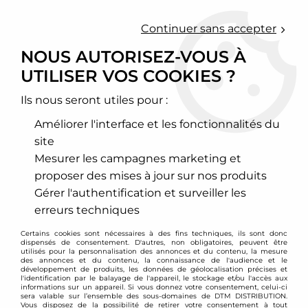
0
Continuer sans accepter
NOUS AUTORISEZ-VOUS À
UTILISER VOS COOKIES ?
Accueil
>
Chassis - Suspension
>
Amortisseurs Combinés filetés
>
Honda
>
Civic - CRX
>
Type EG-/EJ-/EH-/EK-
Ils nous seront utiles pour :
TYPE EG-/EJ-/EH-/EK-
Améliorer l'interface et les fonctionnalités du
site
Mesurer les campagnes marketing et
proposer des mises à jour sur nos produits
TRIER & FILTRER
Gérer l'authentification et surveiller les
erreurs techniques
2 articles sur
2
Certains cookies sont nécessaires à des fins techniques, ils sont donc
dispensés de consentement. D'autres, non obligatoires, peuvent être
utilisés pour la personnalisation des annonces et du contenu, la mesure
des annonces et du contenu, la connaissance de l'audience et le
développement de produits, les données de géolocalisation précises et
- 50.17 €
l'identification par le balayage de l'appareil, le stockage et/ou l'accès aux
informations sur un appareil. Si vous donnez votre consentement, celui-ci
sera valable sur l’ensemble des sous-domaines de DTM DISTRIBUTION.
Vous disposez de la possibilité de retirer votre consentement à tout