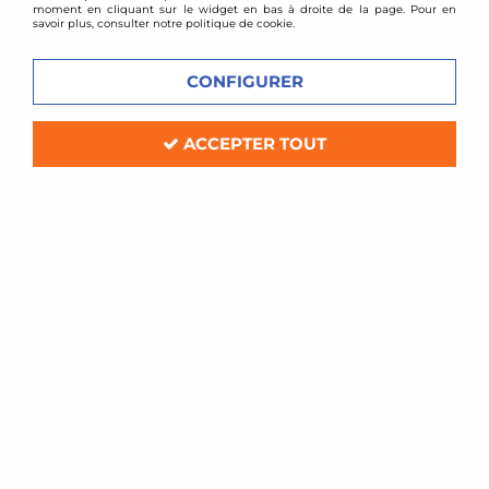
moment en cliquant sur le widget en bas à droite de la page. Pour en
savoir plus, consulter notre politique de cookie.
CONFIGURER
ACCEPTER TOUT
TA TECHNIX
Combinés filetés Honda Civic + CRX Delsol
En stock
239,80 €
289,97 €
ACHAT RAPIDE