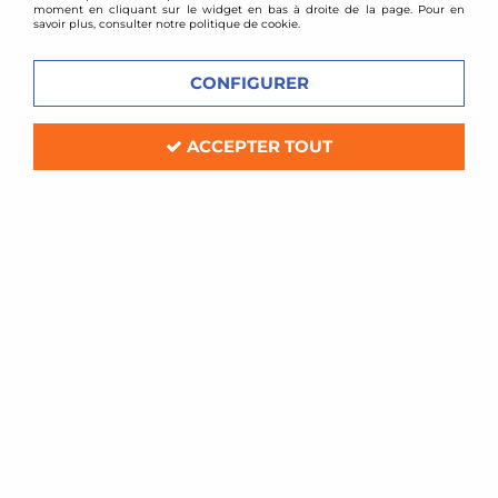
moment en cliquant sur le widget en bas à droite de la page. Pour en
savoir plus, consulter notre politique de cookie.
CONFIGURER
ACCEPTER TOUT
EDV Factory
Cales élargisseurs de voie 5x112 pour
Mini phase 3 épaisseur 16mm
Soyez le premier à donner votre avis !
78
,
00
€
TTC
Réf. :
BACES-KF4717-10
Cales élargisseurs de voie pour Mini (phase 3)
entraxe 5x112