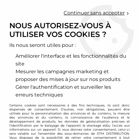
0
Continuer sans accepter
NOUS AUTORISEZ-VOUS À
UTILISER VOS COOKIES ?
Accueil
>
Cales élargisseurs de voie et changement d'entraxe
>
Cales élargisseurs de voie
>
Mini
>
Entraxe 5x112
>
Cales
élargisseurs de voie 5x112 pour Mini phase 3 épaisseur 16mm
Ils nous seront utiles pour :
Améliorer l'interface et les fonctionnalités du
site
Mesurer les campagnes marketing et
proposer des mises à jour sur nos produits
Gérer l'authentification et surveiller les
erreurs techniques
Certains cookies sont nécessaires à des fins techniques, ils sont donc
dispensés de consentement. D'autres, non obligatoires, peuvent être
utilisés pour la personnalisation des annonces et du contenu, la mesure
des annonces et du contenu, la connaissance de l'audience et le
développement de produits, les données de géolocalisation précises et
l'identification par le balayage de l'appareil, le stockage et/ou l'accès aux
informations sur un appareil. Si vous donnez votre consentement, celui-ci
sera valable sur l’ensemble des sous-domaines de DTM DISTRIBUTION.
Vous disposez de la possibilité de retirer votre consentement à tout