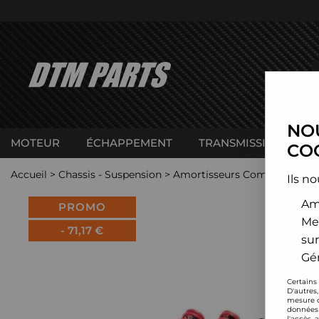
NOU
MOTEUR
ÉCHAPPEMENT
TRANSMISSION
C
COO
Accueil
>
Chassis - Suspension
>
Amortisseurs Combinés filet
Ils no
Amé
PROMO
Me
-
71,17
€
sur
Gér
Certains
D'autres
mesure d
données 
l'accès 