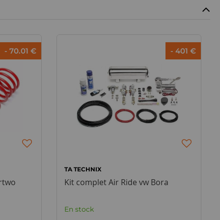
- 70.01 €
- 401 €
TA TECHNIX
rtwo
Kit complet Air Ride vw Bora
En stock