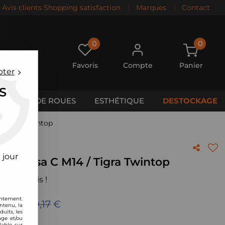
Avis clients Shopping satisfaction
|
Marques
|
Contact
0
0
Favoris
Compte
Panier
pter
S
CALES DE ROUES
ESTHÉTIQUE
DESTOCKAGE
/ Tigra Twintop
 jour
el Corsa C M14 / Tigra Twintop
 votre avis !
entement.
eu de
350,17
€
ntenu, la
uits, les
age et/ou
lable sur