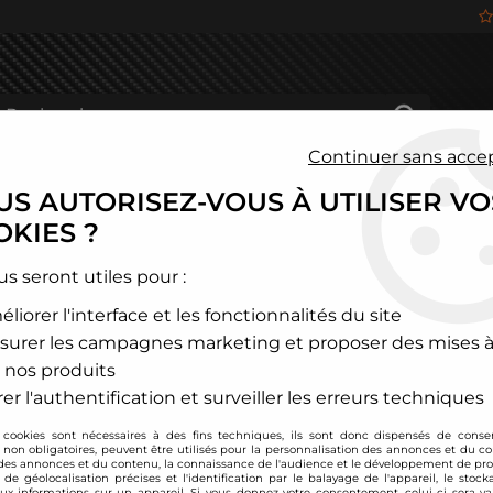
Continuer sans acce
S AUTORISEZ-VOUS À UTILISER VO
HÂSSIS
FREINAGE
HABITACLE
JANTES ALU
KIES ?
és
>
Opel
>
Corsa
>
Corsa C
>
Combinés filetés Opel Corsa C M14 
us seront utiles pour :
liorer l'interface et les fonctionnalités du site
TA TECHNIX
surer les campagnes marketing et proposer des mises à
Combinés filetés Op
 nos produits
Soyez le premier à donner
er l'authentification et surveiller les erreurs techniques
 cookies sont nécessaires à des fins techniques, ils sont donc dispensés de cons
279
,
00
€
TTC
au li
, non obligatoires, peuvent être utilisés pour la personnalisation des annonces et du co
es annonces et du contenu, la connaissance de l'audience et le développement de prod
de géolocalisation précises et l'identification par le balayage de l'appareil, le stock
aux informations sur un appareil. Si vous donnez votre consentement, celui-ci sera va