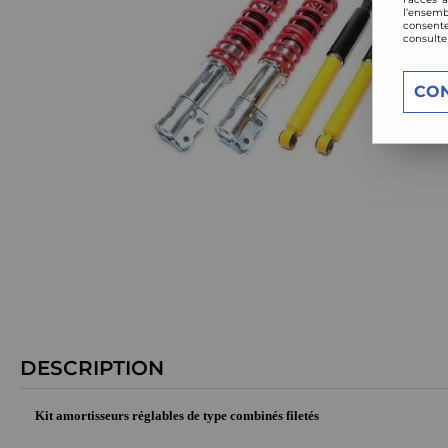
l’ensemb
consente
consulte
CO
DESCRIPTION
Kit amortisseurs réglables de type combinés filetés