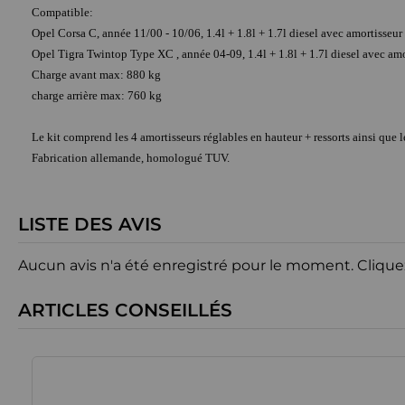
Compatible:
Opel Corsa C, année 11/00 - 10/06, 1.4l + 1.8l + 1.7l diesel avec amortisseur
Opel Tigra Twintop Type XC , année 04-09, 1.4l + 1.8l + 1.7l diesel avec am
Charge avant max: 880 kg
charge arrière max: 760 kg
Le kit comprend les 4 amortisseurs réglables en hauteur + ressorts ainsi que le
Fabrication allemande, homologué TUV.
LISTE DES AVIS
Aucun avis n'a été enregistré pour le moment.
Clique
ARTICLES CONSEILLÉS