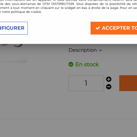
Réf. :
*EVOGWOP03-1
le des sous-domaines de DTM DISTRIBUTION. Vous disposez de la possibilité de reti
ment à tout moment en cliquant sur le widget en bas à droite de la page. Pour en sav
kit amortisseurs combinés filetés
r notre politique de cookie.
Compatible:
NFIGURER
ACCEPTER T
Opel Corsa C, année 2000 - 2006, 1.
Opel Tigra Twintop Type XC , année
Description
En stock