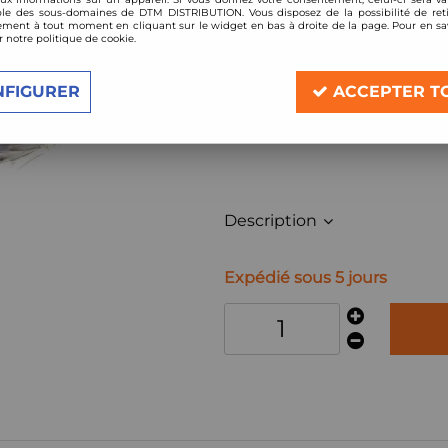
Réf. :
4B1946H
le des sous-domaines de DTM DISTRIBUTION. Vous disposez de la possibilité de reti
ment à tout moment en cliquant sur le widget en bas à droite de la page. Pour en sav
Coussinets de bielles tri-métal ACL 
r notre politique de cookie.
Compatible:
Honda Civic VTi Vtec + CRX
NFIGURER
ACCEPTER T
moteur B16A 1,6l
Description
Expédié sous 5 jours