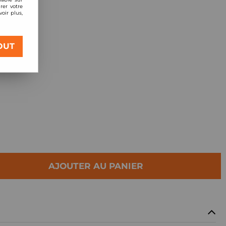
rer votre
oir plus,
RACE
OUT
AJOUTER AU PANIER