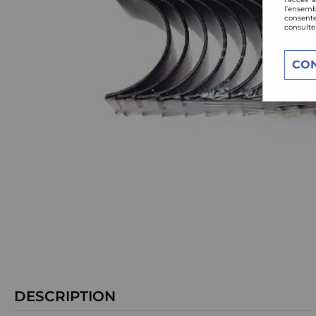
l’ensemb
consente
consulte
CO
DESCRIPTION