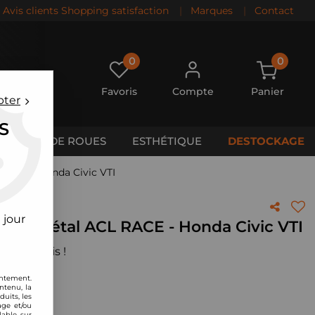
Avis clients Shopping satisfaction
|
Marques
|
Contact
0
0
Favoris
Compte
Panier
pter
S
CALES DE ROUES
ESTHÉTIQUE
DESTOCKAGE
L RACE - Honda Civic VTI
 jour
es tri-métal ACL RACE - Honda Civic VTI
 votre avis !
entement.
ntenu, la
uits, les
age et/ou
lable sur