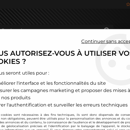
Continuer sans acce
S AUTORISEZ-VOUS À UTILISER VO
HÂSSIS
FREINAGE
HABITACLE
JANTES ALU
KIES ?
s et de vilebrequin
>
Honda
>
Coussinets de bielles tri-métal AC
us seront utiles pour :
liorer l'interface et les fonctionnalités du site
ACL Race
surer les campagnes marketing et proposer des mises à
Coussinets de biell
 nos produits
Soyez le premier à donner
er l'authentification et surveiller les erreurs techniques
 cookies sont nécessaires à des fins techniques, ils sont donc dispensés de cons
63
,
00
€
TTC
, non obligatoires, peuvent être utilisés pour la personnalisation des annonces et du co
es annonces et du contenu, la connaissance de l'audience et le développement de prod
de géolocalisation précises et l'identification par le balayage de l'appareil, le stock
aux informations sur un appareil. Si vous donnez votre consentement, celui-ci sera va