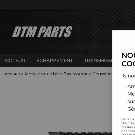
NOU
MOTEUR
ÉCHAPPEMENT
TRANSMISSION
C
COO
Accueil
>
Moteur et turbo
>
Bas Moteur
>
Coussinets de bielle
Ils no
Amé
Me
sur
Gér
Certains
D'autres
mesure d
données 
l'accès 