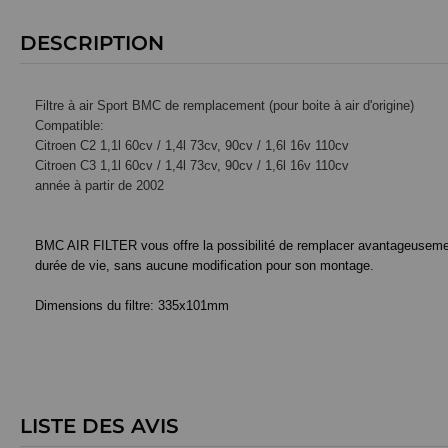
DESCRIPTION
Filtre à air Sport BMC de remplacement (pour boite à air d'origine)
Compatible:
Citroen C2 1,1l 60cv / 1,4l 73cv, 90cv / 1,6l 16v 110cv
Citroen C3
1,1l 60cv / 1,4l 73cv, 90cv / 1,6l 16v 110cv
année à partir de 2002
BMC AIR FILTER vous offre la possibilité de remplacer avantageusement le
durée de vie, sans aucune modification pour son montage.
Dimensions du filtre:
335x101mm
LISTE DES AVIS