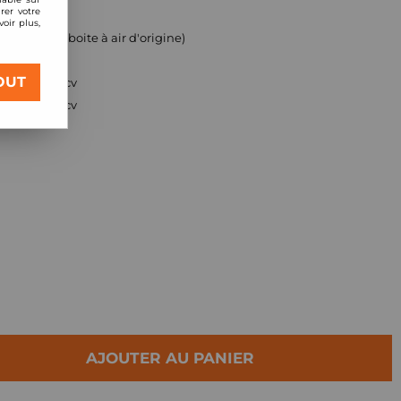
rer votre
oir plus,
ment (pour boite à air d'origine)
OUT
/ 1,6l 16v 110cv
/ 1,6l 16v 110cv
AJOUTER AU PANIER