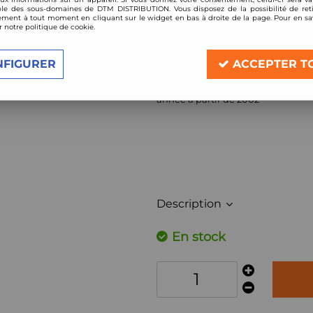
Réf. :
315/20-
le des sous-domaines de DTM DISTRIBUTION. Vous disposez de la possibilité de reti
ment à tout moment en cliquant sur le widget en bas à droite de la page. Pour en sav
r notre politique de cookie.
Filtre à air Sport BMC de remplace
Compatible:
NFIGURER
ACCEPTER T
Citroen C2 1,1l 60cv / 1,4l 73cv, 90cv 
Citroen C3
1,1l 60cv / 1,4l 73cv, 90cv 
année à partir de 2002
Description
En stock