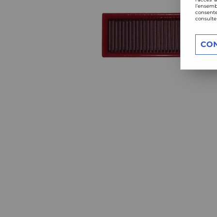
l’ensemb
consente
consulte
CO