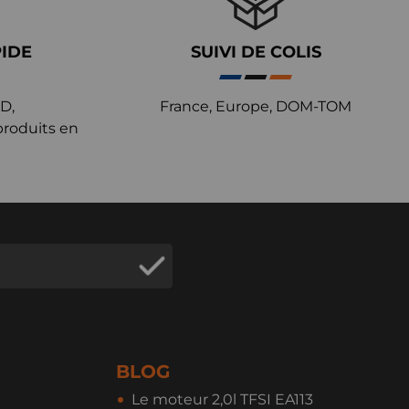
PIDE
SUIVI DE COLIS
D,
France, Europe, DOM-TOM
produits en
BLOG
Le moteur 2,0l TFSI EA113