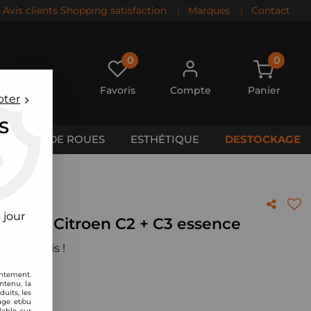
Avis clients Shopping satisfaction
|
Marques
|
Contact
0
0
Favoris
Compte
Panier
pter
S
CALES DE ROUES
ESTHÉTIQUE
DESTOCKAGE
 jour
MC pour Citroen C2 + C3 essence
 votre avis !
entement.
ntenu, la
uits, les
age et/ou
lable sur