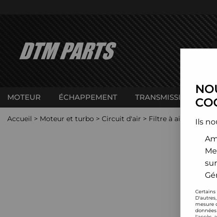
NOU
MOTEUR
ÉCHAPPEMENT
TRANSMISSION
C
COO
Accueil
>
Moteur et turbo
>
Circuit d'air
>
Filtre à air sport
>
C
Ils no
Amé
Me
sur
Gér
Certains
D'autres
mesure d
données 
l'accès 