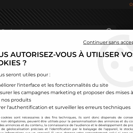
Continuer sans acce
S AUTORISEZ-VOUS À UTILISER VO
HÂSSIS
FREINAGE
HABITACLE
JANTES ALU
KIES ?
itroen
>
C2
>
Filtre à air sport BMC pour Citroen C2 + C3 essence
us seront utiles pour :
liorer l'interface et les fonctionnalités du site
BMC
surer les campagnes marketing et proposer des mises à
Filtre à air sport B
 nos produits
Soyez le premier à donner
er l'authentification et surveiller les erreurs techniques
 cookies sont nécessaires à des fins techniques, ils sont donc dispensés de cons
76
,
80
€
TTC
, non obligatoires, peuvent être utilisés pour la personnalisation des annonces et du co
es annonces et du contenu, la connaissance de l'audience et le développement de prod
de géolocalisation précises et l'identification par le balayage de l'appareil, le stock
aux informations sur un appareil. Si vous donnez votre consentement, celui-ci sera va