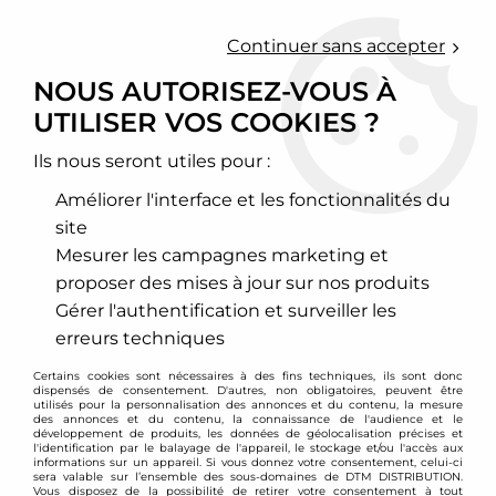
0
Continuer sans accepter
NOUS AUTORISEZ-VOUS À
UTILISER VOS COOKIES ?
Accueil
>
Moteur et turbo
>
Circuit d'air
>
Filtre à air sport
>
Land Rover
>
Discovery
>
Filtre à air sport BMC pour Land Rover
Discovery Sport (L550)
Ils nous seront utiles pour :
Améliorer l'interface et les fonctionnalités du
site
Mesurer les campagnes marketing et
proposer des mises à jour sur nos produits
Gérer l'authentification et surveiller les
erreurs techniques
Certains cookies sont nécessaires à des fins techniques, ils sont donc
dispensés de consentement. D'autres, non obligatoires, peuvent être
utilisés pour la personnalisation des annonces et du contenu, la mesure
des annonces et du contenu, la connaissance de l'audience et le
développement de produits, les données de géolocalisation précises et
l'identification par le balayage de l'appareil, le stockage et/ou l'accès aux
informations sur un appareil. Si vous donnez votre consentement, celui-ci
sera valable sur l’ensemble des sous-domaines de DTM DISTRIBUTION.
Vous disposez de la possibilité de retirer votre consentement à tout