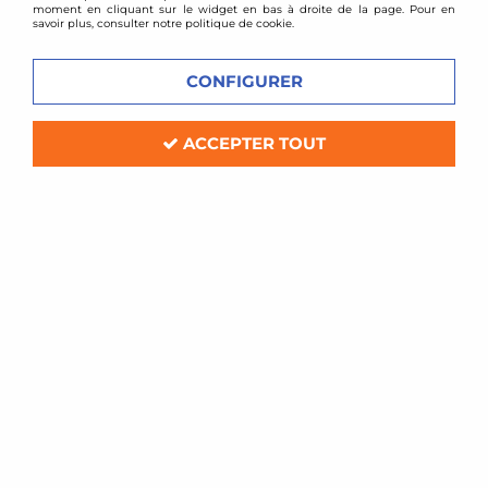
moment en cliquant sur le widget en bas à droite de la page. Pour en
savoir plus, consulter notre politique de cookie.
CONFIGURER
ACCEPTER TOUT
BMC
Filtre à air sport BMC pour Land
Rover Discovery Sport (L550)
Soyez le premier à donner votre avis !
85
,
20
€
TTC
Réf. :
745/20-
Filtre à air Sport BMC de remplacement (pour boite à air d'origine)