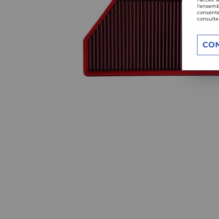
l’ensemb
consente
consulte
CO