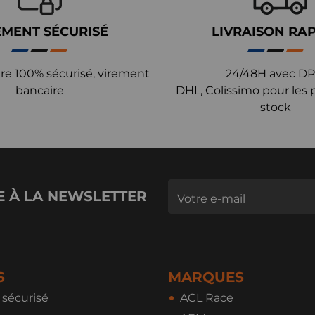
EMENT SÉCURISÉ
LIVRAISON RA
re 100% sécurisé, virement
24/48H avec DP
bancaire
DHL, Colissimo pour les 
stock
E À LA NEWSLETTER
S
MARQUES
sécurisé
ACL Race