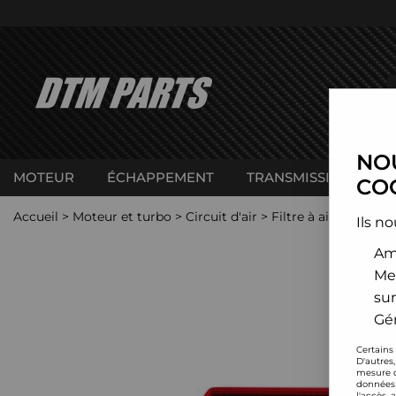
NOU
MOTEUR
ÉCHAPPEMENT
TRANSMISSION
C
COO
Accueil
>
Moteur et turbo
>
Circuit d'air
>
Filtre à air sport
>
M
Ils no
Amé
Me
sur
Gér
Certains
D'autres
mesure d
données 
l'accès 