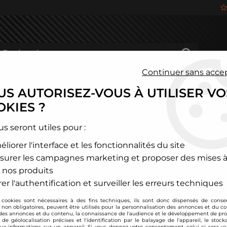
Continuer sans acce
S AUTORISEZ-VOUS À UTILISER VO
HÂSSIS
FREINAGE
HABITACLE
JANTES ALU
KIES ?
ercedes
>
AMG GT
>
Filtre à air sport BMC pour Mercedes AMG 
us seront utiles pour :
liorer l'interface et les fonctionnalités du site
BMC
surer les campagnes marketing et proposer des mises à
Filtre à air sport 
 nos produits
Soyez le premier à donner
er l'authentification et surveiller les erreurs techniques
 cookies sont nécessaires à des fins techniques, ils sont donc dispensés de cons
90
,
00
€
TTC
, non obligatoires, peuvent être utilisés pour la personnalisation des annonces et du co
es annonces et du contenu, la connaissance de l'audience et le développement de prod
de géolocalisation précises et l'identification par le balayage de l'appareil, le stock
aux informations sur un appareil. Si vous donnez votre consentement, celui-ci sera va