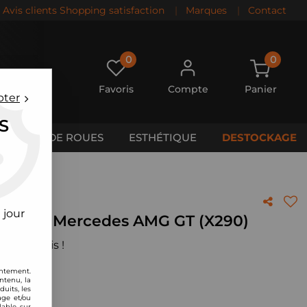
Avis clients Shopping satisfaction
|
Marques
|
Contact
0
0
Favoris
Compte
Panier
pter
S
CALES DE ROUES
ESTHÉTIQUE
DESTOCKAGE
GT (X290)
 jour
BMC pour Mercedes AMG GT (X290)
 votre avis !
entement.
ntenu, la
uits, les
age et/ou
lable sur