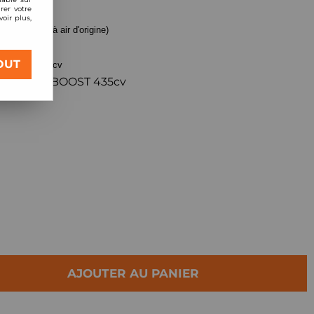
rer votre
oir plus,
(pour boite à air d'origine)
OUT
Q BOOST 367cv
90) 53 EQ BOOST 435cv
AJOUTER AU PANIER