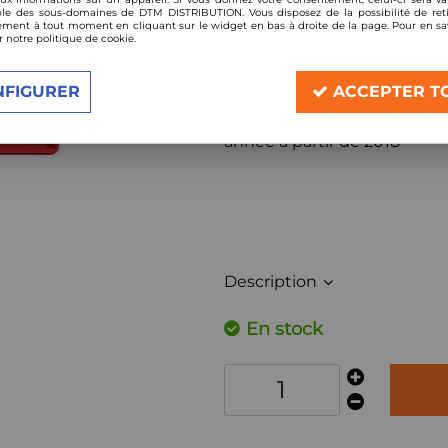
Réf. :
956/20__
le des sous-domaines de DTM DISTRIBUTION. Vous disposez de la possibilité de reti
ment à tout moment en cliquant sur le widget en bas à droite de la page. Pour en sav
r notre politique de cookie.
Filtre à air Sport BMC de remplacement 
Compatible:
NFIGURER
ACCEPTER T
Mercedes AMG GT (type X290) 43 E
Mercedes AMG GT (type X2
année à partir de 2018
Description
En stock