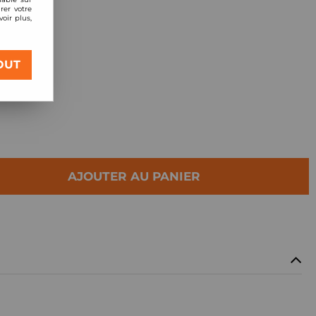
rer votre
oir plus,
 CDA
OUT
AJOUTER AU PANIER