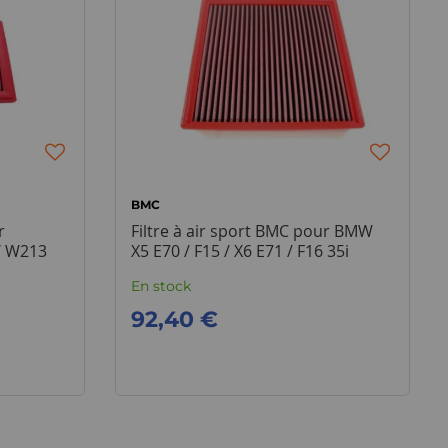
BMC
r
Filtre à air sport BMC pour BMW
/ W213
X5 E70 / F15 / X6 E71 / F16 35i
306cv
En stock
92,40 €