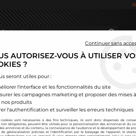
Continuer sans acce
S AUTORISEZ-VOUS À UTILISER VO
HÂSSIS
FREINAGE
HABITACLE
JANTES ALU
KIES ?
cte
>
BMW
>
Z4
>
Kit d'admission carbone BMC CDA pour BMW 
us seront utiles pour :
liorer l'interface et les fonctionnalités du site
BMC
surer les campagnes marketing et proposer des mises à
Kit d'admission ca
 nos produits
Soyez le premier à donner
er l'authentification et surveiller les erreurs techniques
 cookies sont nécessaires à des fins techniques, ils sont donc dispensés de cons
294
,
00
€
TTC
, non obligatoires, peuvent être utilisés pour la personnalisation des annonces et du co
es annonces et du contenu, la connaissance de l'audience et le développement de prod
de géolocalisation précises et l'identification par le balayage de l'appareil, le stock
aux informations sur un appareil. Si vous donnez votre consentement, celui-ci sera va