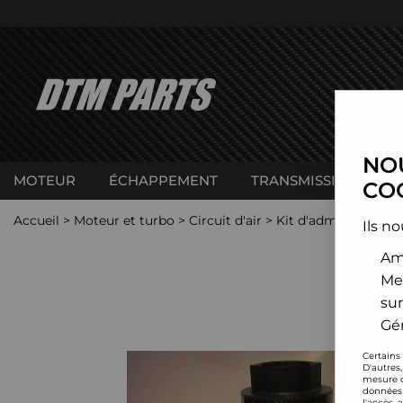
NOU
MOTEUR
ÉCHAPPEMENT
TRANSMISSION
C
COO
Accueil
>
Moteur et turbo
>
Circuit d'air
>
Kit d'admission dire
Ils no
Amé
Me
sur
Gér
Certains
D'autres
mesure d
données 
l'accès 