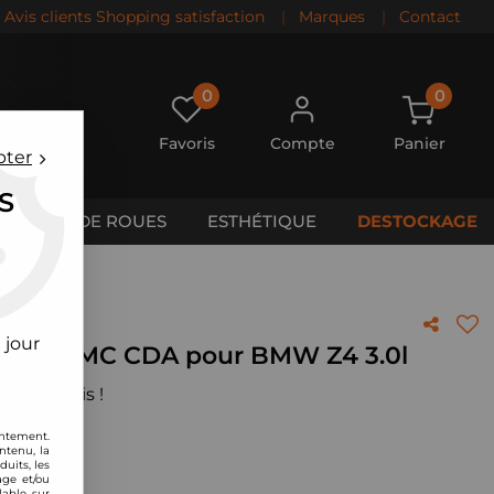
Avis clients Shopping satisfaction
|
Marques
|
Contact
0
0
Favoris
Compte
Panier
pter
S
CALES DE ROUES
ESTHÉTIQUE
DESTOCKAGE
Z4 3.0l
 jour
rbone BMC CDA pour BMW Z4 3.0l
 votre avis !
entement.
ntenu, la
uits, les
age et/ou
lable sur