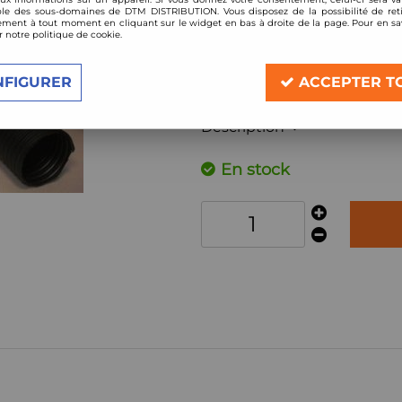
Réf. :
CDASP-03
le des sous-domaines de DTM DISTRIBUTION. Vous disposez de la possibilité de reti
ment à tout moment en cliquant sur le widget en bas à droite de la page. Pour en sav
Kit d'Admission directe carbone BMC
r notre politique de cookie.
compatible:
BMW Z4 3.0l (type E85)
NFIGURER
ACCEPTER T
année 2003-2009
Description
En stock