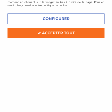
moment en cliquant sur le widget en bas à droite de la page. Pour en
savoir plus, consulter notre politique de cookie.
CONFIGURER
ACCEPTER TOUT
Green filters
Filtre à air Green de remplacement
pour Peugeot 206 2,0l 16v RC 180
Soyez le premier à donner votre avis !
68
,
00
€
TTC
Réf. :
P950356
Filtre à air Sport Green de remplacement (pour boite à air d'origine)