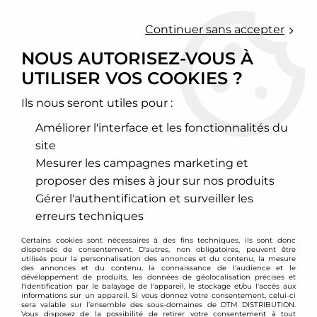
0
Continuer sans accepter
NOUS AUTORISEZ-VOUS À
UTILISER VOS COOKIES ?
Accueil
>
Moteur et turbo
>
Circuit d'air
>
Filtre à air sport
>
Peugeot
>
206
>
Filtre à air Green de remplacement pour
Peugeot 206 2,0l 16v RC 180
Ils nous seront utiles pour :
Améliorer l'interface et les fonctionnalités du
site
Mesurer les campagnes marketing et
proposer des mises à jour sur nos produits
Gérer l'authentification et surveiller les
erreurs techniques
Certains cookies sont nécessaires à des fins techniques, ils sont donc
dispensés de consentement. D'autres, non obligatoires, peuvent être
utilisés pour la personnalisation des annonces et du contenu, la mesure
des annonces et du contenu, la connaissance de l'audience et le
développement de produits, les données de géolocalisation précises et
l'identification par le balayage de l'appareil, le stockage et/ou l'accès aux
informations sur un appareil. Si vous donnez votre consentement, celui-ci
sera valable sur l’ensemble des sous-domaines de DTM DISTRIBUTION.
Vous disposez de la possibilité de retirer votre consentement à tout